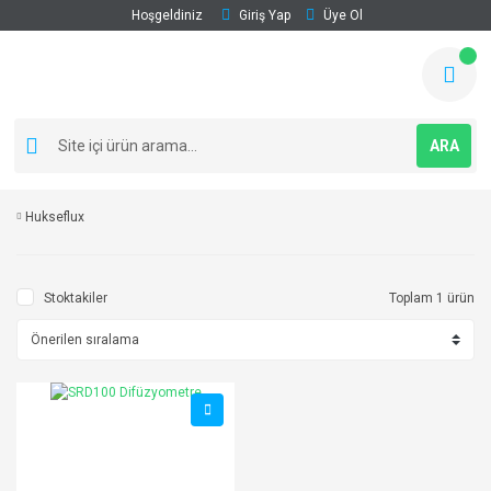
Hoşgeldiniz
Giriş Yap
Üye Ol
ARA
Hukseflux
Stoktakiler
Toplam 1 ürün