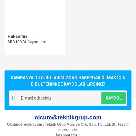
Hukseflux
SRD100 Difüzyometre
KAMPANYA DUYURULARIMIZDAN HABERDAR OLMAK İÇİN
E-BÜLTENİMİZE KAYDOLABİLİRSİNİZ!
KAYDOL
olcum@teknikgrup.com
Olcumgerecleri.com , Teknik Grup Müh. ve Org. San. Tic. Ltd. Şti. tescilli
markasıdır.
İstanbul Ofis :