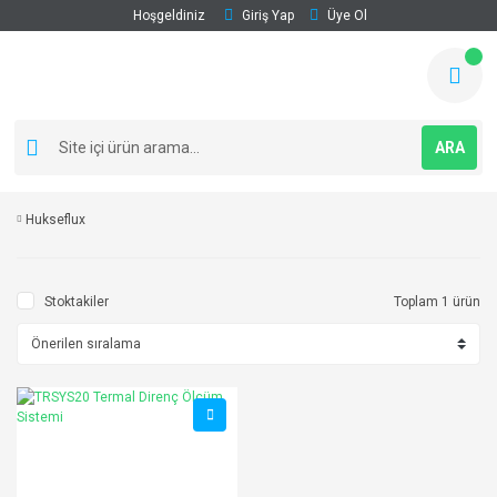
Hoşgeldiniz
Giriş Yap
Üye Ol
ARA
Hukseflux
Stoktakiler
Toplam 1 ürün