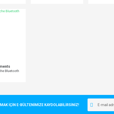
kablo)
uments
he Bluetooth
K İÇİN E-BÜLTENİMİZE KAYDOLABİLİRSİNİZ!