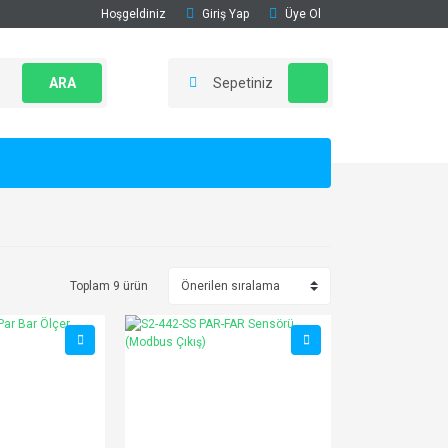
Hoşgeldiniz
Giriş Yap
Üye Ol
ARA
Sepetiniz
Toplam 9 ürün