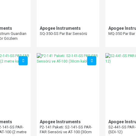
uments
Apogee Instruments
Apogee Instr
ctrum Guardian
SQ-350-SS Par Bar Sensörü
MQ-350 Par Bar 
ör Gözlem
uments
Apogee Instruments
Apogee Instr
S2-141-SS PAR-
P2-141 Paketi: S2-141-SS PAR-
S2-441-SS PAR
AT-100 (2 metre
FAR Sensörü ve AT-100 (30cm
(SDI-12)