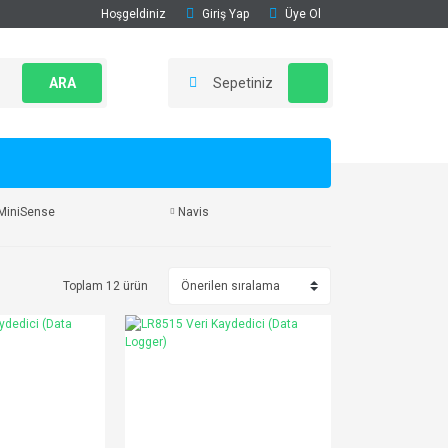
Hoşgeldiniz
Giriş Yap
Üye Ol
ARA
Sepetiniz
MiniSense
Navis
Toplam 12 ürün