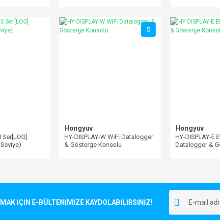
Hongyuv
Hongyuv
 Ser[LOG]
HY-DISPLAY-W WiFi Datalogger
HY-DISPLAY-E E
 Seviye)
& Gösterge Konsolu
Datalogger & G
K İÇİN E-BÜLTENİMİZE KAYDOLABİLİRSİNİZ!