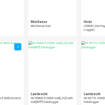
MiniSense
Hioki
MiniSense Seri
LR8432 Veri Kay
Logger)
Lambrecht
Lambrecht
d 4000 Kontrol
00.95800.010000 met[LOG] with
00.95770.10000
met[APP] Datalogger
Datalogger