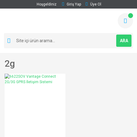
Hoşgeldiniz
Giriş Yap
Üye Ol
ARA
2g