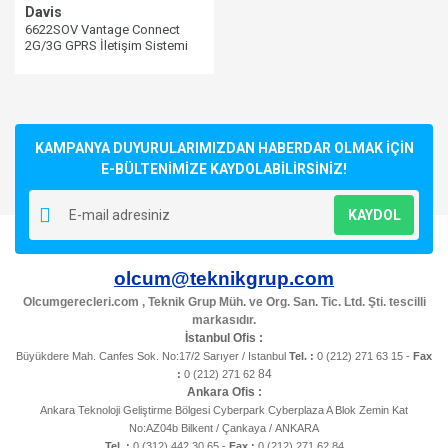
Davis
6622SOV Vantage Connect
2G/3G GPRS İletişim Sistemi
KAMPANYA DUYURULARIMIZDAN HABERDAR OLMAK İÇİN
E-BÜLTENİMİZE KAYDOLABİLİRSİNİZ!
KAYDOL
olcum@teknikgrup.com
Olcumgerecleri.com , Teknik Grup Müh. ve Org. San. Tic. Ltd. Şti. tescilli
markasıdır.
İstanbul Ofis :
Büyükdere Mah. Canfes Sok. No:17/2 Sarıyer / Istanbul
Tel. :
0 (212) 271 63 15 -
Fax
84
:
0 (212) 271 62
Ankara Ofis :
Ankara Teknoloji Geliştirme Bölgesi Cyberpark Cyberplaza A Blok Zemin Kat
No:AZ04b Bilkent / Çankaya / ANKARA
Tel. :
0 (312) 442 30 65 -
Fax :
0 (212) 271 62 84