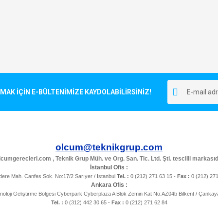
K İÇİN E-BÜLTENİMİZE KAYDOLABİLİRSİNİZ!
olcum@teknikgrup.com
cumgerecleri.com , Teknik Grup Müh. ve Org. San. Tic. Ltd. Şti. tescilli markasıd
İstanbul Ofis :
ere Mah. Canfes Sok. No:17/2 Sarıyer / Istanbul
Tel. :
0 (212) 271 63 15 -
Fax :
0 (212) 27
Ankara Ofis :
noloji Geliştirme Bölgesi Cyberpark Cyberplaza A Blok Zemin Kat No:AZ04b Bilkent / Çanka
Tel. :
0 (312) 442 30 65 -
Fax :
0 (212) 271 62 84