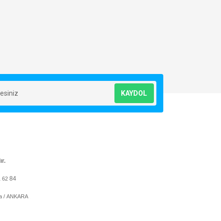
KAYDOL
ır.
84
1 62
ya / ANKARA