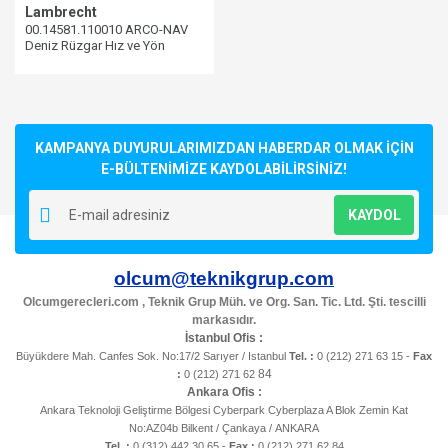
Lambrecht
00.14581.110010 ARCO-NAV
Deniz Rüzgar Hız ve Yön
Sensörü
KAMPANYA DUYURULARIMIZDAN HABERDAR OLMAK İÇİN
E-BÜLTENİMİZE KAYDOLABİLİRSİNİZ!
KAYDOL
olcum@teknikgrup.com
Olcumgerecleri.com , Teknik Grup Müh. ve Org. San. Tic. Ltd. Şti. tescilli
markasıdır.
İstanbul Ofis :
Büyükdere Mah. Canfes Sok. No:17/2 Sarıyer / Istanbul
Tel. :
0 (212) 271 63 15 -
Fax
84
:
0 (212) 271 62
Ankara Ofis :
Ankara Teknoloji Geliştirme Bölgesi Cyberpark Cyberplaza A Blok Zemin Kat
No:AZ04b Bilkent / Çankaya / ANKARA
Tel. :
0 (312) 442 30 65 -
Fax :
0 (212) 271 62 84