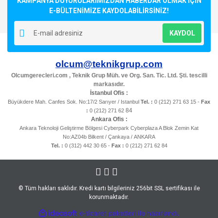
KAMPANYA DUYURULARIMIZDAN HABERDAR OLMAK İÇİN
E-BÜLTENİMİZE KAYDOLABİLİRSİNİZ!
KAYDOL
olcum@teknikgrup.com
Olcumgerecleri.com , Teknik Grup Müh. ve Org. San. Tic. Ltd. Şti. tescilli
markasıdır.
İstanbul Ofis :
Büyükdere Mah. Canfes Sok. No:17/2 Sarıyer / Istanbul
Tel. :
0 (212) 271 63 15 -
Fax
84
:
0 (212) 271 62
Ankara Ofis :
Ankara Teknoloji Geliştirme Bölgesi Cyberpark Cyberplaza A Blok Zemin Kat
No:AZ04b Bilkent / Çankaya / ANKARA
Tel. :
0 (312) 442 30 65 -
Fax :
0 (212) 271 62 84
© Tüm hakları saklıdır. Kredi kartı bilgileriniz 256bit SSL sertifikası ile
korunmaktadır.
ile
ideasoft
e-