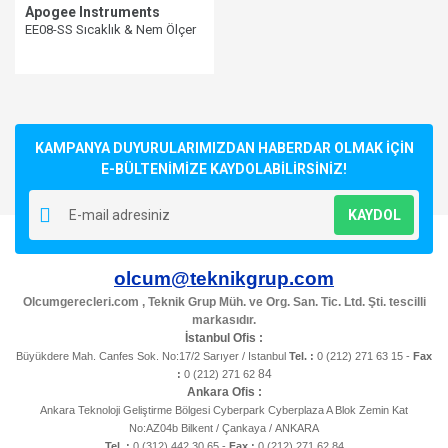
Apogee Instruments
EE08-SS Sıcaklık & Nem Ölçer
Quantum Işık Kirlilik Ölçerler
Red / Far-Red Ölçerler
PAR - FAR Ölçerler
KAMPANYA DUYURULARIMIZDAN HABERDAR OLMAK İÇİN
E-BÜLTENİMİZE KAYDOLABİLİRSİNİZ!
PAR (PFD Led Işık) Ölçerler
KAYDOL
DLI Ölçerler
olcum@teknikgrup.com
NDVI Ölçerler
Olcumgerecleri.com , Teknik Grup Müh. ve Org. San. Tic. Ltd. Şti. tescilli
markasıdır.
İstanbul Ofis :
Büyükdere Mah. Canfes Sok. No:17/2 Sarıyer / Istanbul
Tel. :
0 (212) 271 63 15 -
Fax
84
:
0 (212) 271 62
Ankara Ofis :
Ankara Teknoloji Geliştirme Bölgesi Cyberpark Cyberplaza A Blok Zemin Kat
No:AZ04b Bilkent / Çankaya / ANKARA
Tel. :
0 (312) 442 30 65 -
Fax :
0 (212) 271 62 84