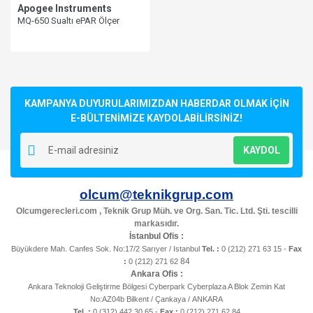
Apogee Instruments
MQ-650 Sualtı ePAR Ölçer
KAMPANYA DUYURULARIMIZDAN HABERDAR OLMAK İÇİN
E-BÜLTENİMİZE KAYDOLABİLİRSİNİZ!
KAYDOL
olcum@teknikgrup.com
Olcumgerecleri.com , Teknik Grup Müh. ve Org. San. Tic. Ltd. Şti. tescilli
markasıdır.
İstanbul Ofis :
Büyükdere Mah. Canfes Sok. No:17/2 Sarıyer / Istanbul
Tel. :
0 (212) 271 63 15 -
Fax
84
:
0 (212) 271 62
Ankara Ofis :
Ankara Teknoloji Geliştirme Bölgesi Cyberpark Cyberplaza A Blok Zemin Kat
No:AZ04b Bilkent / Çankaya / ANKARA
Tel. :
0 (312) 442 30 65 -
Fax :
0 (212) 271 62 84