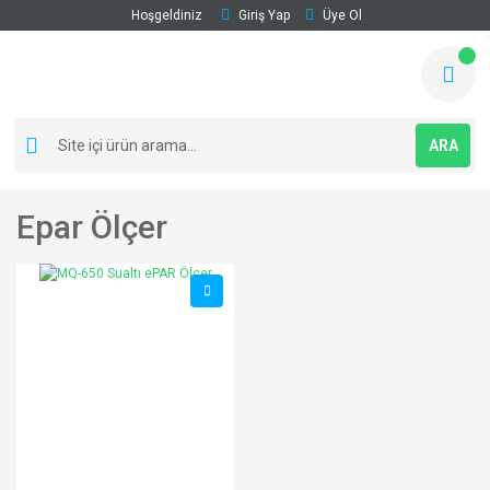
Hoşgeldiniz
Giriş Yap
Üye Ol
ARA
Epar Ölçer