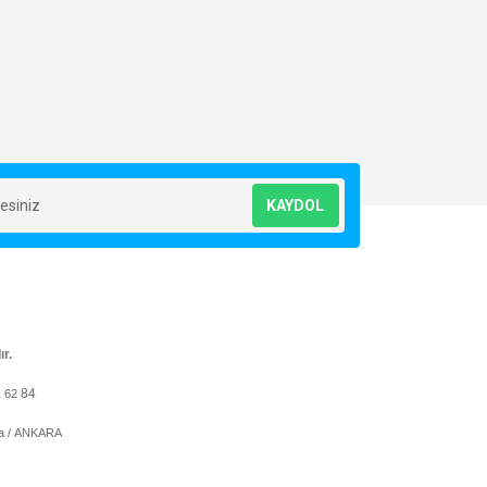
KAYDOL
ır.
84
1 62
ya / ANKARA