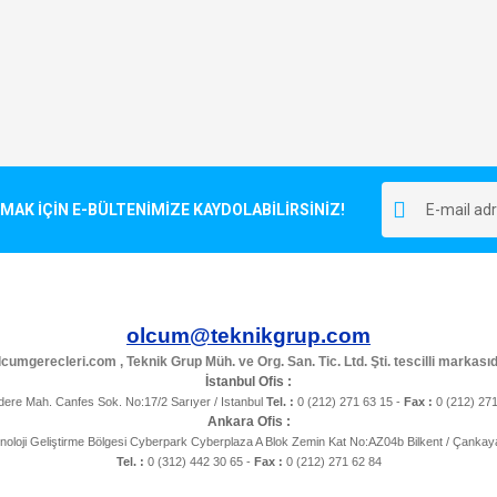
K İÇİN E-BÜLTENİMİZE KAYDOLABİLİRSİNİZ!
olcum@teknikgrup.com
cumgerecleri.com , Teknik Grup Müh. ve Org. San. Tic. Ltd. Şti. tescilli markasıd
İstanbul Ofis :
ere Mah. Canfes Sok. No:17/2 Sarıyer / Istanbul
Tel. :
0 (212) 271 63 15 -
Fax :
0 (212) 27
Ankara Ofis :
noloji Geliştirme Bölgesi Cyberpark Cyberplaza A Blok Zemin Kat No:AZ04b Bilkent / Çanka
Tel. :
0 (312) 442 30 65 -
Fax :
0 (212) 271 62 84