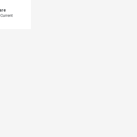
are
 Current