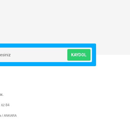
KAYDOL
ır.
84
1 62
ya / ANKARA