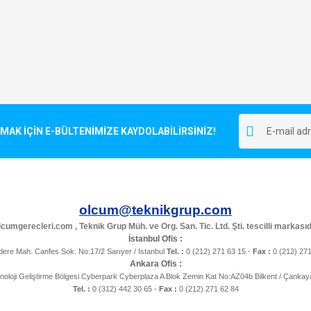
K İÇİN E-BÜLTENİMİZE KAYDOLABİLİRSİNİZ!
olcum@teknikgrup.com
cumgerecleri.com , Teknik Grup Müh. ve Org. San. Tic. Ltd. Şti. tescilli markasıd
İstanbul Ofis :
ere Mah. Canfes Sok. No:17/2 Sarıyer / Istanbul
Tel. :
0 (212) 271 63 15 -
Fax :
0 (212) 27
Ankara Ofis :
noloji Geliştirme Bölgesi Cyberpark Cyberplaza A Blok Zemin Kat No:AZ04b Bilkent / Çanka
Tel. :
0 (312) 442 30 65 -
Fax :
0 (212) 271 62 84