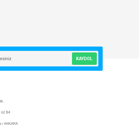
KAYDOL
ır.
84
1 62
ya / ANKARA