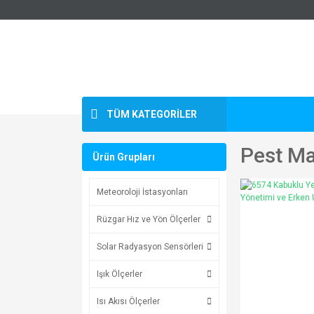
TÜM KATEGORİLER
Pest M
Ürün Grupları
Meteoroloji İstasyonları
Rüzgar Hız ve Yön Ölçerler
Solar Radyasyon Sensörleri
Işık Ölçerler
Isı Akısı Ölçerler