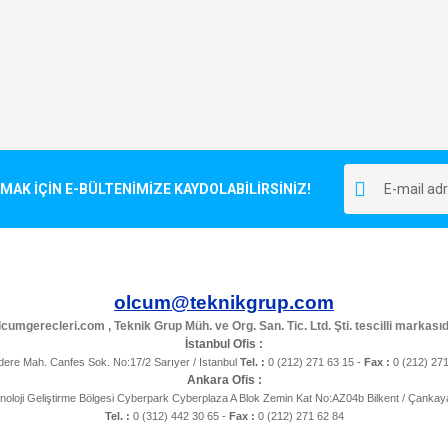
K İÇİN E-BÜLTENİMİZE KAYDOLABİLİRSİNİZ!
olcum@teknikgrup.com
cumgerecleri.com , Teknik Grup Müh. ve Org. San. Tic. Ltd. Şti. tescilli markasıd
İstanbul Ofis :
ere Mah. Canfes Sok. No:17/2 Sarıyer / Istanbul
Tel. :
0 (212) 271 63 15 -
Fax :
0 (212) 27
Ankara Ofis :
noloji Geliştirme Bölgesi Cyberpark Cyberplaza A Blok Zemin Kat No:AZ04b Bilkent / Çanka
Tel. :
0 (312) 442 30 65 -
Fax :
0 (212) 271 62 84