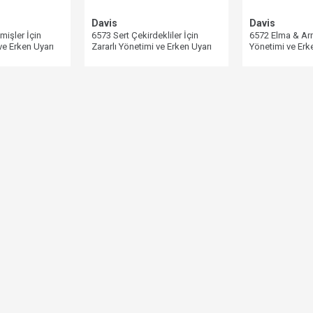
Davis
Davis
işler İçin
6573 Sert Çekirdekliler İçin
6572 Elma & Arm
ve Erken Uyarı
Zararlı Yönetimi ve Erken Uyarı
Yönetimi ve Erke
Yazılımı