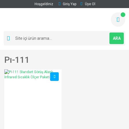
Hoşgeldiniz
Giriş Yap
Üye Ol
ARA
Pı-111