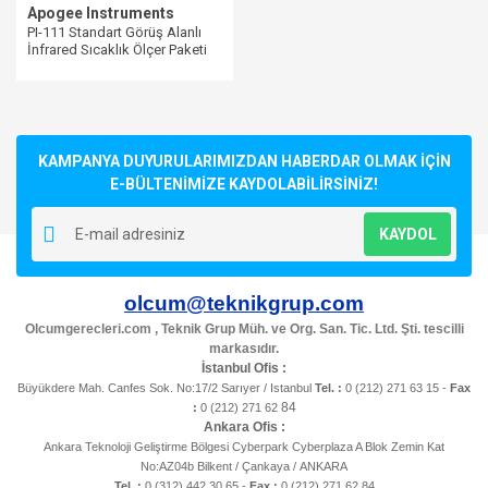
Apogee Instruments
PI-111 Standart Görüş Alanlı
İnfrared Sıcaklık Ölçer Paketi
KAMPANYA DUYURULARIMIZDAN HABERDAR OLMAK İÇİN
E-BÜLTENİMİZE KAYDOLABİLİRSİNİZ!
KAYDOL
olcum@teknikgrup.com
Olcumgerecleri.com , Teknik Grup Müh. ve Org. San. Tic. Ltd. Şti. tescilli
markasıdır.
İstanbul Ofis :
Büyükdere Mah. Canfes Sok. No:17/2 Sarıyer / Istanbul
Tel. :
0 (212) 271 63 15 -
Fax
84
:
0 (212) 271 62
Ankara Ofis :
Ankara Teknoloji Geliştirme Bölgesi Cyberpark Cyberplaza A Blok Zemin Kat
No:AZ04b Bilkent / Çankaya / ANKARA
Tel. :
0 (312) 442 30 65 -
Fax :
0 (212) 271 62 84