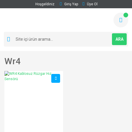
Hoşgeldiniz
Giriş Yap
Üye Ol
ARA
Wr4