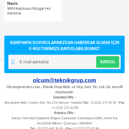
Navis
WR4 Kablosuz Rüzgar Hız
Sensörü
KAMPANYA DUYURULARIMIZDAN HABERDAR OLMAK İÇİN
E-BÜLTENİMİZE KAYDOLABİLİRSİNİZ!
KAYDOL
olcum@teknikgrup.com
Olcumgerecleri.com , Teknik Grup Müh. ve Org. San. Tic. Ltd. Şti. tescilli
markasıdır.
İstanbul Ofis :
Büyükdere Mah. Canfes Sok. No:17/2 Sarıyer / Istanbul
Tel. :
0 (212) 271 63 15 -
Fax
84
:
0 (212) 271 62
Ankara Ofis :
Ankara Teknoloji Geliştirme Bölgesi Cyberpark Cyberplaza A Blok Zemin Kat
No:AZ04b Bilkent / Çankaya / ANKARA
Tel. :
0 (312) 442 30 65 -
Fax :
0 (212) 271 62 84