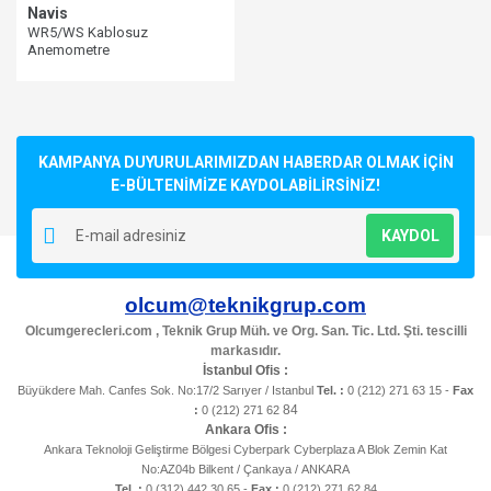
Navis
WR5/WS Kablosuz
Anemometre
KAMPANYA DUYURULARIMIZDAN HABERDAR OLMAK İÇİN
E-BÜLTENİMİZE KAYDOLABİLİRSİNİZ!
KAYDOL
olcum@teknikgrup.com
Olcumgerecleri.com , Teknik Grup Müh. ve Org. San. Tic. Ltd. Şti. tescilli
markasıdır.
İstanbul Ofis :
Büyükdere Mah. Canfes Sok. No:17/2 Sarıyer / Istanbul
Tel. :
0 (212) 271 63 15 -
Fax
84
:
0 (212) 271 62
Ankara Ofis :
Ankara Teknoloji Geliştirme Bölgesi Cyberpark Cyberplaza A Blok Zemin Kat
No:AZ04b Bilkent / Çankaya / ANKARA
Tel. :
0 (312) 442 30 65 -
Fax :
0 (212) 271 62 84