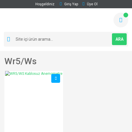
Hoşgeldiniz
Giriş Yap
Üye Ol
ARA
Wr5/ws