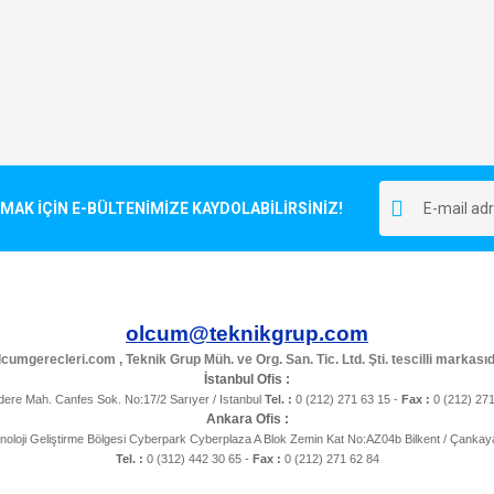
K İÇİN E-BÜLTENİMİZE KAYDOLABİLİRSİNİZ!
olcum@teknikgrup.com
cumgerecleri.com , Teknik Grup Müh. ve Org. San. Tic. Ltd. Şti. tescilli markasıd
İstanbul Ofis :
ere Mah. Canfes Sok. No:17/2 Sarıyer / Istanbul
Tel. :
0 (212) 271 63 15 -
Fax :
0 (212) 27
Ankara Ofis :
noloji Geliştirme Bölgesi Cyberpark Cyberplaza A Blok Zemin Kat No:AZ04b Bilkent / Çanka
Tel. :
0 (312) 442 30 65 -
Fax :
0 (212) 271 62 84