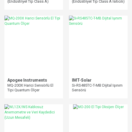
(Endüstriyel Tip Class A)
(Endüstriyel Tip Class A Isıtıcılı)
Apogee Instruments
IMT-Solar
MQ-200X Harici Sensörlü El
Si-RS485TC-T-MB Dijital Işınım
Tipi Quantum Ölçer
Sensörü