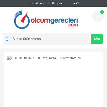
Hoşgeldiniz
Giriş Yap
Üye Ol
ARA