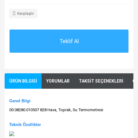
Karşılaştır
Teklif Al
ÜRÜN BİLGİSİ
YORUMLAR
TAKSİT SEÇENEKLERİ
ÖN
Genel Bilgi
00.08280.010507 828 Hava, Toprak, Su Termometresi
Teknik Özellikler