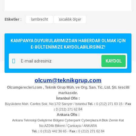
Bu ürünün fiyat bilgisi, resim, ürün açıklamalarında ve diğer
Etiketler :
konularda yetersiz gördüğünüz noktaları öneri formunu
lambrecht
sıcaklık ölçer
Bu ürüne ilk yorumu siz yapın!
kullanarak tarafımıza iletebilirsiniz.
Görüş ve önerileriniz için teşekkür ederiz.
KAMPANYA DUYURULARIMIZDAN HABERDAR OLMAK İÇİN
Yorum Yaz
Ürün resmi kalitesiz, bozuk veya görüntülenemiyor.
E-BÜLTENİMİZE KAYDOLABİLİRSİNİZ!
Ürün açıklamasında eksik bilgiler bulunuyor.
KAYDOL
Ürün bilgilerinde hatalar bulunuyor.
Ürün fiyatı diğer sitelerden daha pahalı.
olcum@teknikgrup.com
Bu ürüne benzer farklı alternatifler olmalı.
Olcumgerecleri.com , Teknik Grup Müh. ve Org. San. Tic. Ltd. Şti. tescilli
markasıdır.
İstanbul Ofis :
Büyükdere Mah. Canfes Sok. No:17/2 Sarıyer / Istanbul
Tel. :
0 (212) 271 63 15 -
Fax
84
:
0 (212) 271 62
Ankara Ofis :
Ankara Teknoloji Geliştirme Bölgesi Cyberpark Cyberplaza A Blok Zemin Kat
Gönder
No:AZ04b Bilkent / Çankaya / ANKARA
Tel. :
0 (312) 442 30 65 -
Fax :
0 (212) 271 62 84