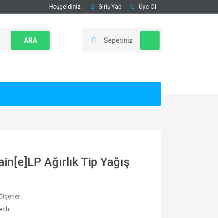
Hoşgeldiniz
Giriş Yap
Üye Ol
ARA
Sepetiniz
n[e]LP Ağırlık Tip Yağış
Ölçerler
echt