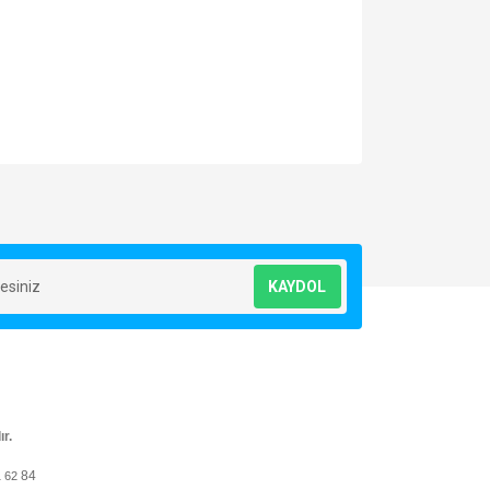
za iletebilirsiniz.
KAYDOL
ır.
84
1 62