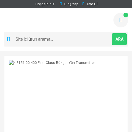
Hoşgeldiniz
Giriş Yap
Üye Ol
ARA