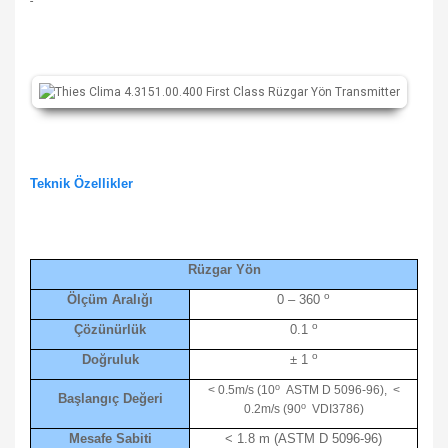
-
Teknik Özellikler
Rüzgar Yön
o
Ölçüm Aralığı
0 – 360
o
Çözünürlük
0.1
o
Doğruluk
± 1
o
< 0.5m/s (10
ASTM D 5096-96), <
Başlangıç Değeri
o
0.2m/s (90
VDI3786)
Mesafe Sabiti
< 1.8 m (ASTM D 5096-96)