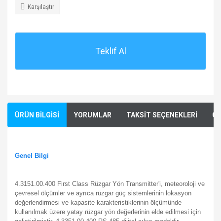
Karşılaştır
Teklif Al
ÜRÜN BİLGİSİ
YORUMLAR
TAKSİT SEÇENEKLERİ
ÖN
Genel Bilgi
4.3151.00.400 First Class Rüzgar Yön Transmitter'i, meteoroloji ve
çevresel ölçümler ve ayrıca rüzgar güç sistemlerinin lokasyon
değerlendirmesi ve kapasite karakteristiklerinin ölçümünde
kullanılmak üzere yatay rüzgar yön değerlerinin elde edilmesi için