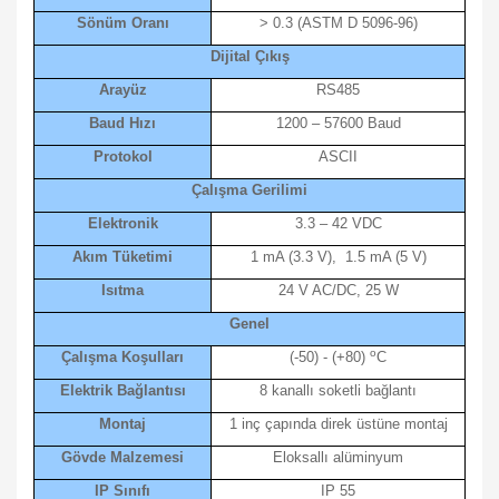
Sönüm Oranı
> 0.3 (ASTM D 5096-96)
Dijital Çıkış
Arayüz
RS485
Baud Hızı
1200 – 57600 Baud
Protokol
ASCII
Çalışma Gerilimi
Elektronik
3.3 – 42 VDC
Akım Tüketimi
1 mA (3.3 V), 1.5 mA (5 V)
Isıtma
24 V AC/DC, 25 W
Genel
o
Çalışma Koşulları
(-50) - (+80)
C
Elektrik Bağlantısı
8 kanallı soketli bağlantı
Montaj
1 inç çapında direk üstüne montaj
Gövde Malzemesi
Eloksallı alüminyum
IP Sınıfı
IP 55