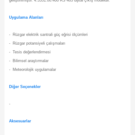
geliştirilmiştir.
4.3351.00.400 RS 485 dijital çıkış modeldir.
Uygulama Alanları
- Rüzgar elektrik santrali güç eğrisi ölçümleri
- Rüzgar potansiyeli çalışmaları
- Tesis değerlendirmesi
- Bilimsel araştırmalar
- Meteorolojik uygulamalar
Diğer Seçenekler
-
Aksesuarlar