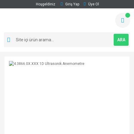
Hoşgeldiniz
Giriş Yap
Üye Ol
ARA