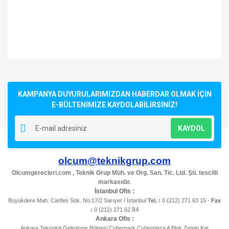
Bu ürünün fiyat bilgisi, resim, ürün açıklamalarında ve diğer
konularda yetersiz gördüğünüz noktaları öneri formunu
Bu ürüne ilk yorumu siz yapın!
kullanarak tarafımıza iletebilirsiniz.
Görüş ve önerileriniz için teşekkür ederiz.
KAMPANYA DUYURULARIMIZDAN HABERDAR OLMAK İÇİN
E-BÜLTENİMİZE KAYDOLABİLİRSİNİZ!
Yorum Yaz
Ürün resmi kalitesiz, bozuk veya görüntülenemiyor.
KAYDOL
Ürün açıklamasında eksik bilgiler bulunuyor.
Ürün bilgilerinde hatalar bulunuyor.
olcum@teknikgrup.com
Ürün fiyatı diğer sitelerden daha pahalı.
Olcumgerecleri.com , Teknik Grup Müh. ve Org. San. Tic. Ltd. Şti. tescilli
Bu ürüne benzer farklı alternatifler olmalı.
markasıdır.
İstanbul Ofis :
Büyükdere Mah. Canfes Sok. No:17/2 Sarıyer / Istanbul
Tel. :
0 (212) 271 63 15 -
Fax
84
:
0 (212) 271 62
Ankara Ofis :
Ankara Teknoloji Geliştirme Bölgesi Cyberpark Cyberplaza A Blok Zemin Kat