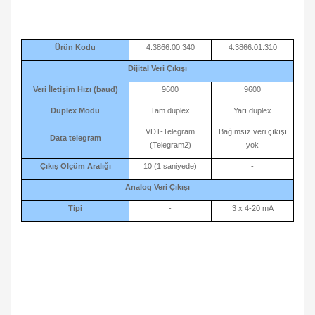
Ürün Kodu
4.3866.00.340
4.3866.01.310
Dijital Veri Çıkışı
Veri İletişim Hızı (baud)
9600
9600
Duplex Modu
Tam duplex
Yarı duplex
VDT-Telegram
Bağımsız veri çıkışı
Data telegram
(Telegram2)
yok
Çıkış Ölçüm Aralığı
10 (1 saniyede)
-
Analog Veri Çıkışı
Tipi
-
3 x 4-20 mA