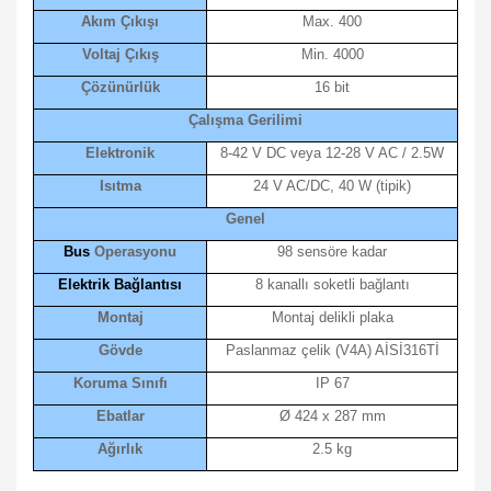
Akım Çıkışı
Max. 400
Voltaj Çıkış
Min. 4000
Çözünürlük
16 bit
Çalışma Gerilimi
Elektronik
8-42 V DC veya 12-28 V AC / 2.5W
Isıtma
24 V AC/DC, 40 W (tipik)
Genel
Bus
Operasyonu
98 sensöre kadar
Elektrik Bağlantısı
8 kanallı soketli bağlantı
Montaj
Montaj delikli plaka
Gövde
Paslanmaz çelik (V4A) AİSİ316Tİ
Koruma Sınıfı
IP 67
Ebatlar
Ø 424 x 287 mm
Ağırlık
2.5 kg