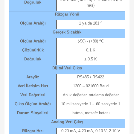
Doğruluk
m/s)
Rüzgar Yönü
o
Ölçüm Aralığı
1 ya da 181
Gerçek Sıcaklık
o
Ölçüm Aralığı
(-50) - (+80)
C
Çözünürlük
0.1 K
Doğruluk
± 0.5 K
Dijital Veri Çıkış
Arayüz
RS485 / RS422
Veri İletişim Hızı
1200 – 921600 Baud
Veri Değerleri
Anlık değerler, ortalama değerler
Çıkış Ölçüm Aralığı
10 milisaniyede 1 - 60 saniyede 1
Durum Sinyalleri
Isıtma, mesafe hatası
Analog Veri Çıkış
Rüzgar Hızı
0-20 mA, 4-20 mA, 0-10 V, 2-10 V