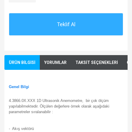
Teklif Al
ÜRÜN BİLGİSİ
YORUMLAR
TAKSİT SEÇENEKLERİ
ÖN
Genel Bilgi
4.3866.0X.XXX 1D Ultrasonik Anemometre,
bir çok ölçüm
yapılabilmektedir. Ölçülen değerlere örnek olarak aşağıdaki
parametreler sıralanabilir :
- Akış vektörü