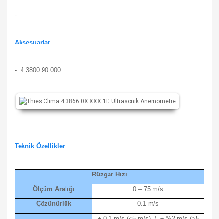
-
Aksesuarlar
- 4.3800.90.000
Teknik Özellikler
Rüzgar Hızı
Ölçüm Aralığı
0 – 75 m/s
Çözünürlük
0.1 m/s
± 0.1 m/s (<5 m/s) / ± %2 m/s (>5