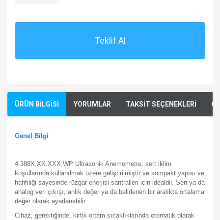
Teklif Al
ÜRÜN BİLGİSİ
YORUMLAR
TAKSİT SEÇENEKLERİ
ÖN
Genel Bilgi
4.388X.XX.XXX WP Ultrasonik Anemometre, sert iklim
koşullarında kullanılmak üzere geliştirilmiştir ve kompakt yapısı ve
hafifiliği sayesinde rüzgar enerjisi santralleri için idealdir.
Seri ya da
analog veri çıkışı, anlık değer ya da belirlenen bir aralıkta ortalama
değer olarak ayarlanabilir.
Cihaz, gerektiğinde, kirtik ortam sıcaklıklarında otomatik olarak