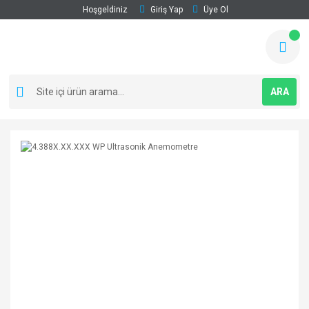
Hoşgeldiniz
Giriş Yap
Üye Ol
ARA