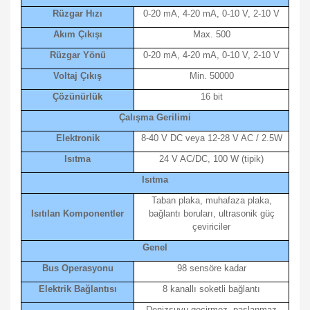
Rüzgar Hızı
0-20 mA, 4-20 mA, 0-10 V, 2-10 V
Akım Çıkışı
Max. 500
Rüzgar Yönü
0-20 mA, 4-20 mA, 0-10 V, 2-10 V
Voltaj Çıkış
Min. 50000
Çözünürlük
16 bit
Çalışma Gerilimi
Elektronik
8-40 V DC veya 12-28 V AC / 2.5W
Isıtma
24 V AC/DC, 100 W (tipik)
Isıtma
Taban plaka, muhafaza plaka,
Isıtılan Komponentler
bağlantı boruları, ultrasonik güç
çeviriciler
Genel
Bus Operasyonu
98 sensöre kadar
Elektrik Bağlantısı
8 kanallı soketli bağlantı
Denizsuyu geçirmez, paslanmaz