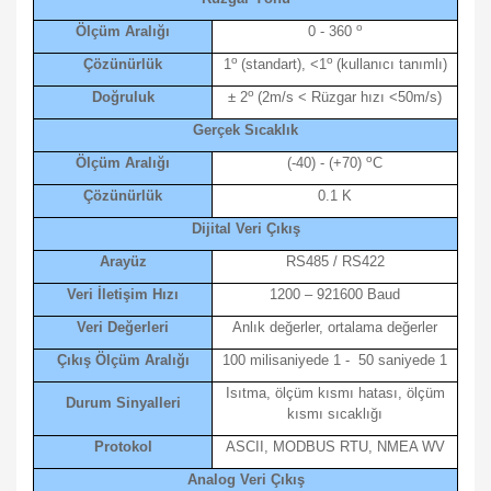
o
Ölçüm Aralığı
0 - 360
o
o
Çözünürlük
1
(standart), <1
(kullanıcı tanımlı)
o
Doğruluk
± 2
(2m/s < Rüzgar hızı <50m/s)
Gerçek Sıcaklık
o
Ölçüm Aralığı
(-40) - (+70)
C
Çözünürlük
0.1 K
Dijital Veri Çıkış
Arayüz
RS485 / RS422
Veri İletişim Hızı
1200 – 921600 Baud
Veri Değerleri
Anlık değerler, ortalama değerler
Çıkış Ölçüm Aralığı
100 milisaniyede 1 - 50 saniyede 1
Isıtma, ölçüm kısmı hatası, ölçüm
Durum Sinyalleri
kısmı sıcaklığı
Protokol
ASCII, MODBUS RTU, NMEA WV
Analog Veri Çıkış