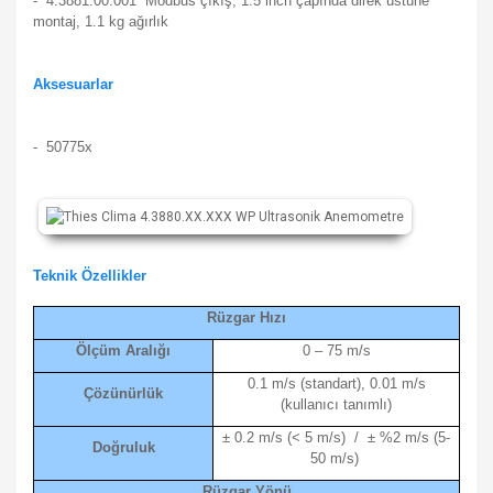
-
4.3881.00.001 Modbus çıkış, 1.5 inch çapında direk üstüne
montaj, 1.1 kg ağırlık
Aksesuarlar
- 50775x
Teknik Özellikler
Rüzgar Hızı
Ölçüm Aralığı
0 – 75 m/s
0.1 m/s (standart), 0.01 m/s
Çözünürlük
(kullanıcı tanımlı)
± 0.2 m/s (< 5 m/s) / ± %2 m/s (5-
Doğruluk
50 m/s)
Rüzgar Yönü