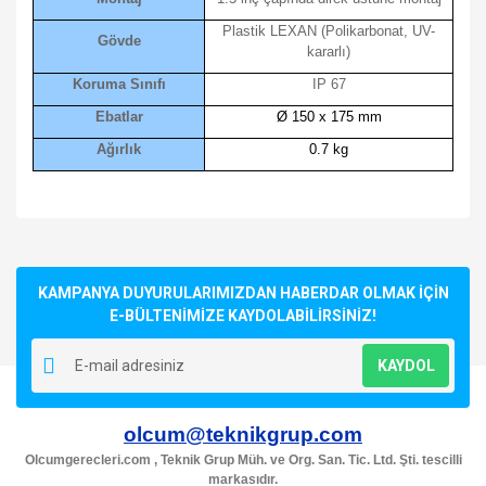
Plastik LEXAN (Polikarbonat, UV-
Gövde
kararlı)
Koruma Sınıfı
IP 67
Ebatlar
Ø 150 x 175 mm
Ağırlık
0.7 kg
Bu ürünün fiyat bilgisi, resim, ürün açıklamalarında ve diğer
konularda yetersiz gördüğünüz noktaları öneri formunu
Bu ürüne ilk yorumu siz yapın!
kullanarak tarafımıza iletebilirsiniz.
Görüş ve önerileriniz için teşekkür ederiz.
KAMPANYA DUYURULARIMIZDAN HABERDAR OLMAK İÇİN
E-BÜLTENİMİZE KAYDOLABİLİRSİNİZ!
Yorum Yaz
Ürün resmi kalitesiz, bozuk veya görüntülenemiyor.
KAYDOL
Ürün açıklamasında eksik bilgiler bulunuyor.
Ürün bilgilerinde hatalar bulunuyor.
olcum@teknikgrup.com
Ürün fiyatı diğer sitelerden daha pahalı.
Olcumgerecleri.com , Teknik Grup Müh. ve Org. San. Tic. Ltd. Şti. tescilli
Bu ürüne benzer farklı alternatifler olmalı.
markasıdır.