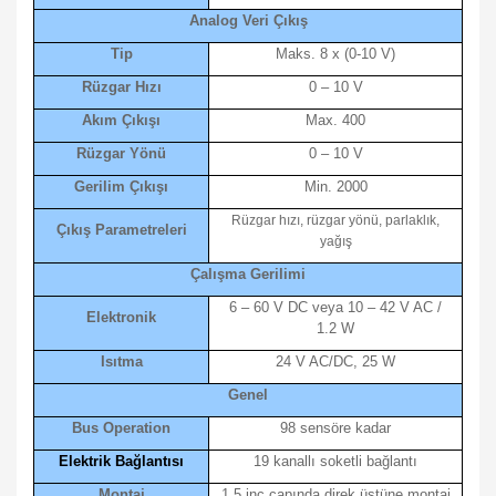
Analog Veri Çıkış
Tip
Maks. 8 x (0-10 V)
Rüzgar Hızı
0 – 10 V
Akım Çıkışı
Max. 400
Rüzgar Yönü
0 – 10 V
Gerilim Çıkışı
Min. 2000
Rüzgar hızı, rüzgar yönü, parlaklık,
Çıkış Parametreleri
yağış
Çalışma Gerilimi
6 – 60 V DC veya 10 – 42 V AC /
Elektronik
1.2 W
Isıtma
24 V AC/DC, 25 W
Genel
Bus Operation
98 sensöre kadar
Elektrik Bağlantısı
19 kanallı soketli bağlantı
Montaj
1.5 inç çapında direk üstüne montaj