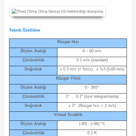
Teknik Özellikler
Rüzgar Hızı
Ölçüm Aralığı
0 – 60 m/s
Çözünürlük
0.1 m/s (standart)
Doğruluk
± 0.3 m/s (< 5m/s), ± %3 (5-60 m/s)
Rüzgar Yönü
o
Ölçüm Aralığı
0 - 360
o
o
Çözünürlük
1
, 0.1
(özel telegramlarda)
o
Doğruluk
± 2
(Rüzgar hızı > 2 m/s)
Virtual Sıcaklık
o
Ölçüm Aralığı
(-40) - (+80)
C
Çözünürlük
0.1 K