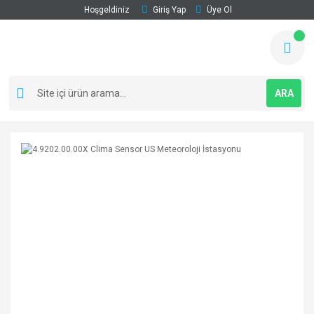
Hoşgeldiniz
Giriş Yap
Üye Ol
ARA