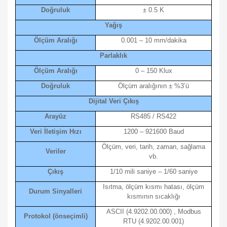
Doğruluk
± 0.5 K
Yağış
Ölçüm Aralığı
0.001 – 10 mm/dakika
Parlaklık
Ölçüm Aralığı
0 – 150 Klux
Doğruluk
Ölçüm aralığının ± %3’ü
Dijital Veri Çıkış
Arayüz
RS485 / RS422
Veri İletişim Hızı
1200 – 921600 Baud
Ölçüm, veri, tarih, zaman, sağlama
Veriler
vb.
Çıkış
1/10 mili saniye – 1/60 saniye
Isıtma, ölçüm kısmı hatası, ölçüm
Durum Sinyalleri
kısmının sıcaklığı
ASCII (4.9202.00.000) , Modbus
Protokol (önseçimli)
RTU (4.9202.00.001)