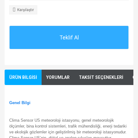
Karşılaştır
Teklif Al
ÜRÜN BİLGİSİ
YORUMLAR
TAKSİT SEÇENEKLERİ
ÖN
Genel Bilgi
Clima Sensor US meteoroloji istasyonu, genel meteorolojik
ölçümler, bina kontrol sistemleri, trafik mühendisliği, enerji tedariki
ve ekolojik gözlemler için geliştirilmiş bir meteoroloji istasyonudur.
Clima Sensor US’nin, dijital ve analog çıkışları mevcuttur.