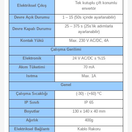
Tek kutuplu çift konumlu
Elektriksel Çıkış
envertör
Devre Açık Durumu
1 – 15 (50s içinde ayarlanabilir)
25 – 375 s (25s’lik adımlarla
Devre Kapalı Durumu
ayarlanabilir)
Kontak Yükü
Max. 230 V AC/DC, 4A
Çalışma Gerilimi
Elektronik
24 V AC/DC ± %15
Akım Tüketimi
70 mA
Isıtma
Max. 1A
Genel
o
Çalışma Sıcaklığı
(-30) - (+60)
C
IP Sınıfı
IP 65
Boyutlar
130 x 140 x 40 mm
Ağırlık
400g
Elektriksel Bağlantı
Kablo Rakoru