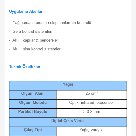
Uygulama Alanları
- Yağmurdan korunma ekipmanlarının kontrolü
- Sera kontrol sistemleri
- Akıllı kapılar & pencereler
- Akıllı bina kontrol sistemleri
Teknik Özellikler
Yağış
Ölçüm Alanı
25 cm²
Ölçüm Metodu
Optik, infrared fotosensör
Partikül Boyutu
> 0.2 mm
Dijital Çıkış Verisi
Çıkış Tipi
Yağış var/yok