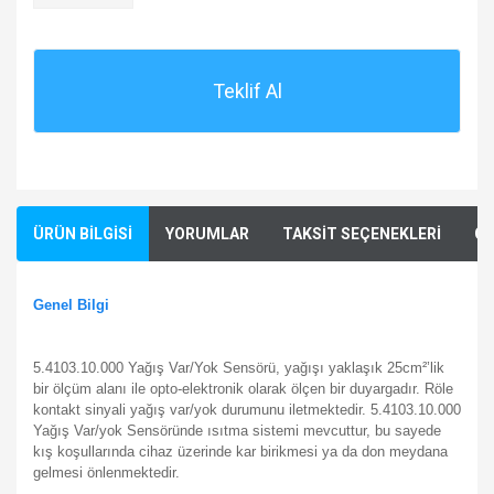
Teklif Al
ÜRÜN BİLGİSİ
YORUMLAR
TAKSİT SEÇENEKLERİ
ÖN
Genel Bilgi
5.4103.10.000 Yağış Var/Yok Sensörü, yağışı yaklaşık 25cm²’lik
bir ölçüm alanı ile opto-elektronik olarak ölçen bir duyargadır. Röle
kontakt sinyali yağış var/yok durumunu iletmektedir. 5.4103.10.000
Yağış Var/yok Sensöründe ısıtma sistemi mevcuttur, bu sayede
kış koşullarında cihaz üzerinde kar birikmesi ya da don meydana
gelmesi önlenmektedir.