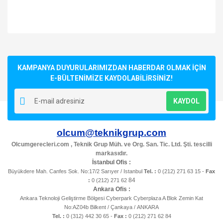
Bu ürünün fiyat bilgisi, resim, ürün açıklamalarında ve diğer
konularda yetersiz gördüğünüz noktaları öneri formunu
Bu ürüne ilk yorumu siz yapın!
kullanarak tarafımıza iletebilirsiniz.
Görüş ve önerileriniz için teşekkür ederiz.
KAMPANYA DUYURULARIMIZDAN HABERDAR OLMAK İÇİN
E-BÜLTENİMİZE KAYDOLABİLİRSİNİZ!
Yorum Yaz
Ürün resmi kalitesiz, bozuk veya görüntülenemiyor.
KAYDOL
Ürün açıklamasında eksik bilgiler bulunuyor.
Ürün bilgilerinde hatalar bulunuyor.
olcum@teknikgrup.com
Ürün fiyatı diğer sitelerden daha pahalı.
Olcumgerecleri.com , Teknik Grup Müh. ve Org. San. Tic. Ltd. Şti. tescilli
Bu ürüne benzer farklı alternatifler olmalı.
markasıdır.
İstanbul Ofis :
Büyükdere Mah. Canfes Sok. No:17/2 Sarıyer / Istanbul
Tel. :
0 (212) 271 63 15 -
Fax
84
:
0 (212) 271 62
Ankara Ofis :
Ankara Teknoloji Geliştirme Bölgesi Cyberpark Cyberplaza A Blok Zemin Kat
No:AZ04b Bilkent / Çankaya / ANKARA
Gönder
Tel. :
0 (312) 442 30 65 -
Fax :
0 (212) 271 62 84