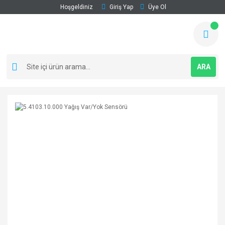
Hoşgeldiniz
Giriş Yap
Üye Ol
ARA