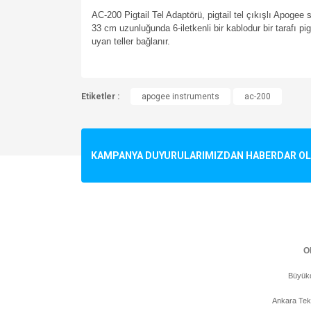
AC-200 Pigtail Tel Adaptörü, pigtail tel çıkışlı Apogee 
33 cm uzunluğunda 6-iletkenli bir kablodur bir tarafı pig
uyan teller bağlanır.
Bu ürünün fiyat bilgisi, resim, ürün açıklamalarında v
Etiketler :
Görüş ve önerileriniz için teşekkür ederiz.
apogee instruments
ac-200
Ürün resmi kalitesiz, bozuk veya görüntülenemiyo
Ürün açıklamasında eksik bilgiler bulunuyor.
KAMPANYA DUYURULARIMIZDAN HABERDAR OLMA
Ürün bilgilerinde hatalar bulunuyor.
Ürün fiyatı diğer sitelerden daha pahalı.
Bu ürüne benzer farklı alternatifler olmalı.
Ol
Büyükd
Ankara Tek