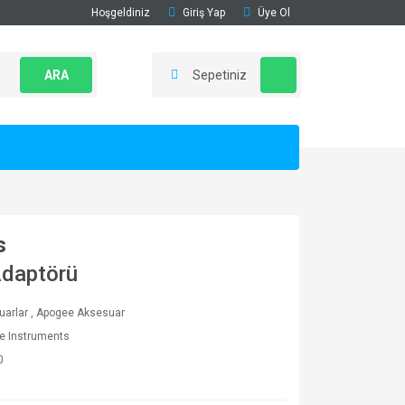
Hoşgeldiniz
Giriş Yap
Üye Ol
ARA
Sepetiniz
s
Adaptörü
uarlar
,
Apogee Aksesuar
e Instruments
0