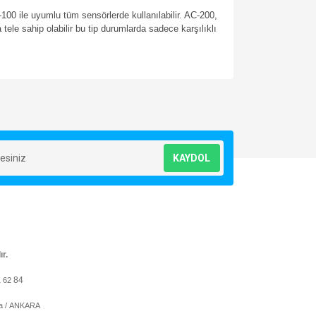
-100 ile uyumlu tüm sensörlerde kullanılabilir. AC-200,
 tele sahip olabilir bu tip durumlarda sadece karşılıklı
za iletebilirsiniz.
KAYDOL
ır.
84
1 62
ya / ANKARA