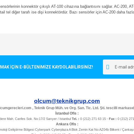
sensörlerinin konnektör çıkışlı AT-100 cihazına bağlantısını sağlar. AC-200, AT
tail tel diğer tarafı ise dişi konnektördür. Bazı sensörler için AC-200 daha fazla
e diğer konularda yetersiz gördüğünüz noktaları öneri formunu kullanarak tarafımı
Bu ürüne ilk yorumu siz yapın!
r.
Yorum Yaz
K İÇİN E-BÜLTENİMİZE KAYDOLABİLİRSİNİZ!
olcum@teknikgrup.com
cumgerecleri.com , Teknik Grup Müh. ve Org. San. Tic. Ltd. Şti. tescilli markasıd
İstanbul Ofis :
ere Mah. Canfes Sok. No:17/2 Sarıyer / Istanbul
Tel. :
0 (212) 271 63 15 -
Fax :
0 (212) 27
Ankara Ofis :
noloji Geliştirme Bölgesi Cyberpark Cyberplaza A Blok Zemin Kat No:AZ04b Bilkent / Çanka
Gönder