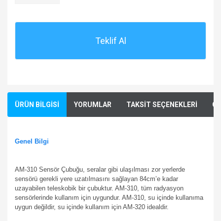
Teklif Al
ÜRÜN BİLGİSİ
YORUMLAR
TAKSİT SEÇENEKLERİ
ÖN
Genel Bilgi
AM-310 Sensör Çubuğu, seralar gibi ulaşılması zor yerlerde
sensörü gerekli yere uzatılmasını sağlayan 84cm’e kadar
uzayabilen teleskobik bir çubuktur. AM-310, tüm radyasyon
sensörlerinde kullanım için uygundur. AM-310, su içinde kullanıma
uygun değildir, su içinde kullanım için AM-320 idealdir.