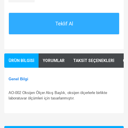
Teklif Al
ÜRÜN BİLGİSİ
YORUMLAR
TAKSİT SEÇENEKLERİ
ÖN
Genel Bilgi
AO-002 Oksijen Ölçer Akış Başlık,
oksijen ölçerlerle birlikte
laboratuvar ölçümleri için tasarlanmıştır.
Bu ürünün fiyat bilgisi, resim, ürün açıklamalarında ve diğer
konularda yetersiz gördüğünüz noktaları öneri formunu
Bu ürüne ilk yorumu siz yapın!
kullanarak tarafımıza iletebilirsiniz.