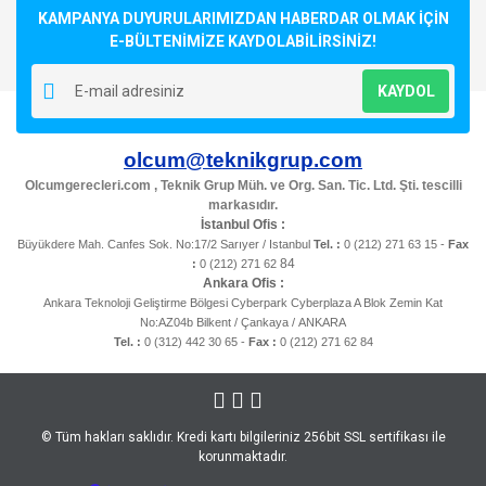
Görüş ve önerileriniz için teşekkür ederiz.
KAMPANYA DUYURULARIMIZDAN HABERDAR OLMAK İÇİN
E-BÜLTENİMİZE KAYDOLABİLİRSİNİZ!
Yorum Yaz
Ürün resmi kalitesiz, bozuk veya görüntülenemiyor.
KAYDOL
Ürün açıklamasında eksik bilgiler bulunuyor.
Ürün bilgilerinde hatalar bulunuyor.
olcum@teknikgrup.com
Ürün fiyatı diğer sitelerden daha pahalı.
Olcumgerecleri.com , Teknik Grup Müh. ve Org. San. Tic. Ltd. Şti. tescilli
Bu ürüne benzer farklı alternatifler olmalı.
markasıdır.
İstanbul Ofis :
Büyükdere Mah. Canfes Sok. No:17/2 Sarıyer / Istanbul
Tel. :
0 (212) 271 63 15 -
Fax
84
:
0 (212) 271 62
Ankara Ofis :
Ankara Teknoloji Geliştirme Bölgesi Cyberpark Cyberplaza A Blok Zemin Kat
No:AZ04b Bilkent / Çankaya / ANKARA
Gönder
Tel. :
0 (312) 442 30 65 -
Fax :
0 (212) 271 62 84
© Tüm hakları saklıdır. Kredi kartı bilgileriniz 256bit SSL sertifikası ile
korunmaktadır.