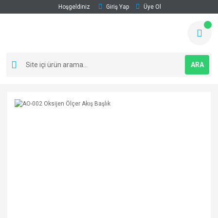
Hoşgeldiniz
Giriş Yap
Üye Ol
ARA