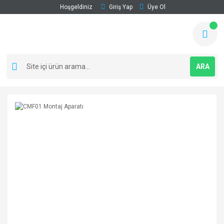
Hoşgeldiniz
Giriş Yap
Üye Ol
ARA