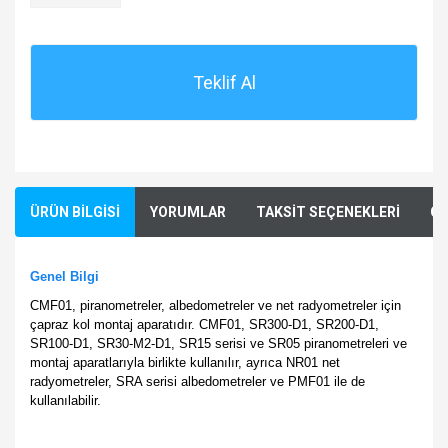
Teklif Al
ÜRÜN BİLGİSİ
YORUMLAR
TAKSİT SEÇENEKLERİ
ÖN
Genel Bilgi
CMF01, piranometreler, albedometreler ve net radyometreler için
çapraz kol montaj aparatıdır. CMF01, SR300-D1, SR200-D1,
SR100-D1, SR30-M2-D1, SR15 serisi ve SR05 piranometreleri ve
montaj aparatlarıyla birlikte kullanılır, ayrıca NR01 net
radyometreler, SRA serisi albedometreler ve PMF01 ile de
kullanılabilir.