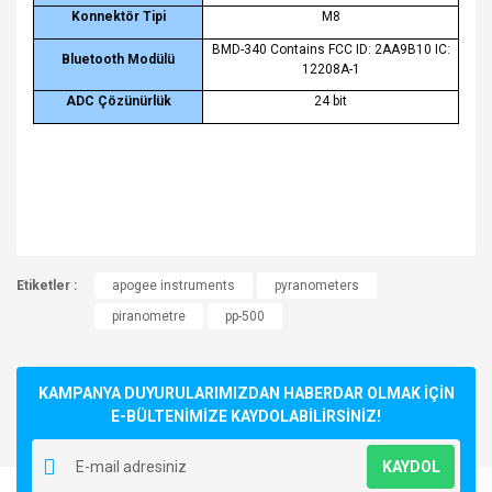
Konnektör Tipi
M8
BMD-340 Contains FCC ID: 2AA9B10 IC:
Bluetooth Modülü
12208A-1
ADC Çözünürlük
24 bit
Bu ürünün fiyat bilgisi, resim, ürün açıklamalarında ve diğer
Etiketler :
konularda yetersiz gördüğünüz noktaları öneri formunu
apogee instruments
pyranometers
Bu ürüne ilk yorumu siz yapın!
kullanarak tarafımıza iletebilirsiniz.
piranometre
pp-500
Görüş ve önerileriniz için teşekkür ederiz.
Yorum Yaz
Ürün resmi kalitesiz, bozuk veya görüntülenemiyor.
KAMPANYA DUYURULARIMIZDAN HABERDAR OLMAK İÇİN
Ürün açıklamasında eksik bilgiler bulunuyor.
E-BÜLTENİMİZE KAYDOLABİLİRSİNİZ!
Ürün bilgilerinde hatalar bulunuyor.
KAYDOL
Ürün fiyatı diğer sitelerden daha pahalı.