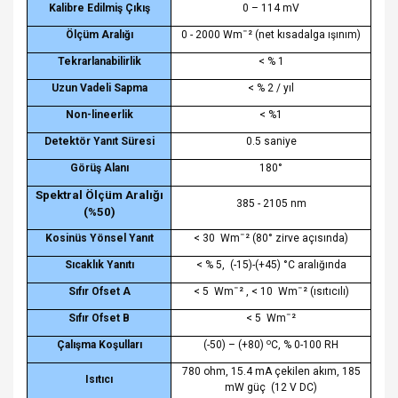
Kalibre Edilmiş Çıkış
0 – 114 mV
Ölçüm Aralığı
0 - 2000 Wmˉ² (net kısadalga ışınım)
Tekrarlanabilirlik
< % 1
Uzun Vadeli Sapma
< % 2 / yıl
Non-lineerlik
< %1
Detektör Yanıt Süresi
0.5 saniye
Görüş Alanı
180°
Spektral Ölçüm Aralığı
385 - 2105 nm
(%50)
Kosinüs Yönsel Yanıt
< 30
Wmˉ² (80° zirve açısında)
Sıcaklık Yanıtı
< % 5,
(-15)-(+45) °C aralığında
Sıfır Ofset A
< 5
Wmˉ² , < 10
Wmˉ² (ısıtıcılı)
Sıfır Ofset B
< 5
Wmˉ²
o
Çalışma Koşulları
(-50) – (+80)
C, % 0-100 RH
780 ohm, 15.4 mA çekilen akım, 185
Isıtıcı
mW güç
(12 V DC)