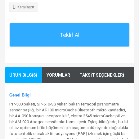
Karşılaştır
Teklif Al
ÜRÜN BİLGİSİ
YORUMLAR
TAKSİT SEÇENEKLERİ
ÖN
Genel Bilgi
PP-500 paketi, SP-510-SS yukarı bakan termopil piranometre
sensör başlığı, bir AT-100 microCache Bluetooth mikro kaydedici,
bir AA-090 koruyucu neopren kılıf, ekstra 2545 microCache pil ve
bir AM-020 Apogee sensör platformu içerir. Eşleştirildiğinde, bu iki
cihaz optimum bitki büyümesi için araştırma düzeyinde doğrulukla
fotosentetik olarak aktif radyasyonu (PAR) izlemek için güçlü bir