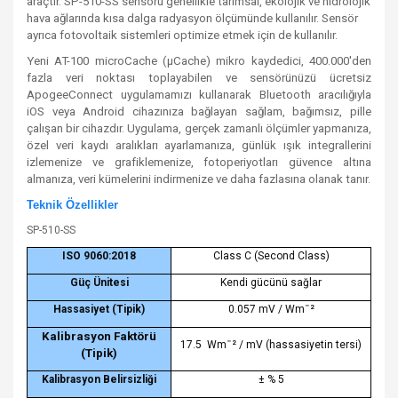
araçtır. SP-510-SS sensörü genellikle tarımsal, ekolojik ve hidrolojik
hava ağlarında kısa dalga radyasyon ölçümünde kullanılır. Sensör
ayrıca fotovoltaik sistemleri optimize etmek için de kullanılır.
Yeni AT-100 microCache (µCache) mikro kaydedici, 400.000'den
fazla veri noktası toplayabilen ve sensörünüzü ücretsiz
ApogeeConnect uygulamamızı kullanarak Bluetooth aracılığıyla
iOS veya Android cihazınıza bağlayan sağlam, bağımsız, pille
çalışan bir cihazdır. Uygulama, gerçek zamanlı ölçümler yapmanıza,
özel veri kaydı aralıkları ayarlamanıza, günlük ışık integrallerini
izlemenize ve grafiklemenize, fotoperiyotları güvence altına
almanıza, veri kümelerini indirmenize ve daha fazlasına olanak tanır.
Teknik Özellikler
SP-510-SS
ISO 9060:2018
Class C (Second Class)
Güç Ünitesi
Kendi gücünü sağlar
Hassasiyet (Tipik)
0.057 mV / Wmˉ²
Kalibrasyon Faktörü
17.5
Wmˉ² / mV (hassasiyetin tersi)
(Tipik)
Kalibrasyon Belirsizliği
± % 5