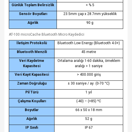
Günlük Toplam Belirsizlik
< % 5
Sensör Boyutları
23.5mm çap x 28.7mm yükseklik
Ağırlık
90 g
AT-100 microCache Bluetooth Micro Kaydedici
İletişim Protokolü
Bluetooth Low Energy (Bluetooth 4.0+)
Bluetooth Menzili
45 metre
Veri Kaydetme
Ortalama aralığı 1-60 dakika, örneklem
Kapasitesi
aralığı > 1 saniye
Veri Kayıt Kapasitesi
> 400.000 giriş
Zaman Doğruluğu
± 30 saniye / ay
(0-70 °C)
Pil Türü
1 yıl
o
Çalışma Koşulları
(-40) – (+85)
C
Boyutlar
66 x 50 x 18 mm
Ağırlık
52 g
IP Sınıfı
IP 67