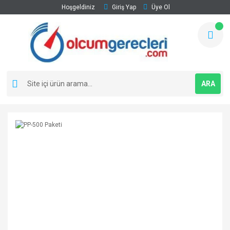
Hoşgeldiniz
Giriş Yap
Üye Ol
ARA