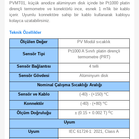
PVMT01, küçük anodize alüminyum disk içinde bir Pt1000 platin
dirençli termometre ve konektörlü ince, esnek 1 m'lik bir kablo
içerir. Uyumlu konnektöre sahip bir kablo kullanarak kabloyu
kolayca uzatabilirsiniz.
Teknik Özellikler
Ölçülen Değer
PV Modül sıcaklık
Pt1000 A Sınıfı platin dirençli
Sensör Tipi
termometre (PRT)
Sensör Bağlantısı
4 telli
Sensör Gövdesi
Alüminyum disk
Nominal Çalışma Sıcaklığı Aralığı
o
Sensör ve Kablo
(-40) - (+150)
C
o
Konnektör
(-40) - (+80)
C
o
Ölçüm Doğruluğu
± (0.15 + 0.002 T)
C
Uyum
Uyum
IEC 61724-1: 2021, Class A