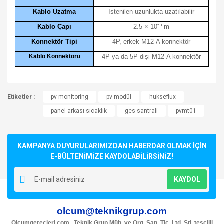
Kablo Uzatma
İstenilen uzunlukta uzatılabilir
Kablo Çapı
2.5 × 10
⁻
³ m
Konnektör Tipi
4P, erkek M12-A konnektör
Kablo Konnektörü
4P ya da 5P dişi M12-A konnektör
Bu ürünün fiyat bilgisi, resim, ürün açıklamalarında ve diğer
Etiketler :
konularda yetersiz gördüğünüz noktaları öneri formunu
pv monitoring
pv modül
hukseflux
Bu ürüne ilk yorumu siz yapın!
kullanarak tarafımıza iletebilirsiniz.
panel arkası sıcaklık
ges santrali
pvmt01
Görüş ve önerileriniz için teşekkür ederiz.
Yorum Yaz
Ürün resmi kalitesiz, bozuk veya görüntülenemiyor.
KAMPANYA DUYURULARIMIZDAN HABERDAR OLMAK İÇİN
Ürün açıklamasında eksik bilgiler bulunuyor.
E-BÜLTENİMİZE KAYDOLABİLİRSİNİZ!
Ürün bilgilerinde hatalar bulunuyor.
KAYDOL
Ürün fiyatı diğer sitelerden daha pahalı.
Bu ürüne benzer farklı alternatifler olmalı.
olcum@teknikgrup.com
Olcumgerecleri.com , Teknik Grup Müh. ve Org. San. Tic. Ltd. Şti. tescilli