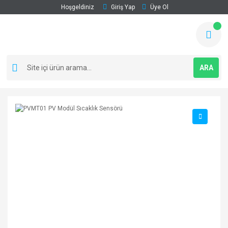
Hoşgeldiniz
Giriş Yap
Üye Ol
ARA