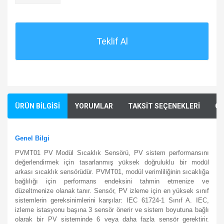
Teklif Al
ÜRÜN BİLGİSİ
YORUMLAR
TAKSİT SEÇENEKLERİ
ÖN
Genel Bilgi
PVMT01 PV Modül Sıcaklık Sensörü, PV sistem performansını
değerlendirmek için tasarlanmış yüksek doğruluklu bir modül
arkası sıcaklık sensörüdür. PVMT01, modül verimliliğinin sıcaklığa
bağlılığı için performans endeksini tahmin etmenize ve
düzeltmenize olanak tanır. Sensör, PV izleme için en yüksek sınıf
sistemlerin gereksinimlerini karşılar: IEC 61724-1 Sınıf A. IEC,
izleme istasyonu başına 3 sensör önerir ve sistem boyutuna bağlı
olarak bir PV sisteminde 6 veya daha fazla sensör gerektirir.