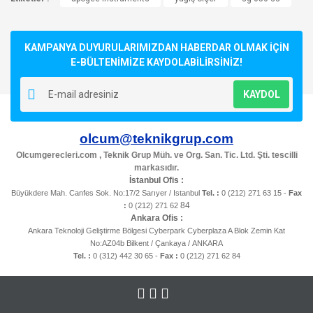
Bu ürüne ilk yorumu siz yapın!
kullanarak tarafımıza iletebilirsiniz.
Görüş ve önerileriniz için teşekkür ederiz.
KAMPANYA DUYURULARIMIZDAN HABERDAR OLMAK İÇİN
Yorum Yaz
Ürün resmi kalitesiz, bozuk veya görüntülenemiyor.
E-BÜLTENİMİZE KAYDOLABİLİRSİNİZ!
Ürün açıklamasında eksik bilgiler bulunuyor.
KAYDOL
Ürün bilgilerinde hatalar bulunuyor.
Ürün fiyatı diğer sitelerden daha pahalı.
olcum@teknikgrup.com
Bu ürüne benzer farklı alternatifler olmalı.
Olcumgerecleri.com , Teknik Grup Müh. ve Org. San. Tic. Ltd. Şti. tescilli
markasıdır.
İstanbul Ofis :
Büyükdere Mah. Canfes Sok. No:17/2 Sarıyer / Istanbul
Tel. :
0 (212) 271 63 15 -
Fax
84
:
0 (212) 271 62
Ankara Ofis :
Ankara Teknoloji Geliştirme Bölgesi Cyberpark Cyberplaza A Blok Zemin Kat
Gönder
No:AZ04b Bilkent / Çankaya / ANKARA
Tel. :
0 (312) 442 30 65 -
Fax :
0 (212) 271 62 84