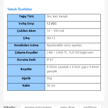
Teknik Özellikler
Yağış Türü
Sıvı, katı, karışık
Voltaj Girişi
12 VDC
Çekilen Akım
16 – 393 mA
Çıkış
SDI-12
Kendinden Isıtma
Ayarlanabilir ısıtıcı ayarları
o
Çalışma Koşulları
(-40) – (+60)
C , % 0-100 bağıl nem
Koruma Sınıfı
IP 67
8.03cm uzunluk x 6.5cm çap x 9.6mm
Boyutlar
genişlik
Ağırlık
50g
Kablo
30 cm
Bu ürünün fiyat bilgisi, resim, ürün açıklamalarında ve diğer
Etiketler :
konularda yetersiz gördüğünüz noktaları öneri formunu
apogee instruments
yağış ölçer
sg-050-ss