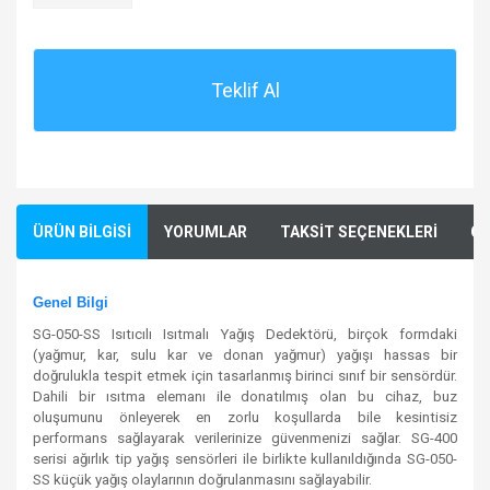
Teklif Al
ÜRÜN BİLGİSİ
YORUMLAR
TAKSİT SEÇENEKLERİ
ÖN
Genel Bilgi
SG-050-SS Isıtıcılı Isıtmalı Yağış Dedektörü, birçok formdaki
(yağmur, kar, sulu kar ve donan yağmur) yağışı hassas bir
doğrulukla tespit etmek için tasarlanmış birinci sınıf bir sensördür.
Dahili bir ısıtma elemanı ile donatılmış olan bu cihaz, buz
oluşumunu önleyerek en zorlu koşullarda bile kesintisiz
performans sağlayarak verilerinize güvenmenizi sağlar. SG-400
serisi ağırlık tip yağış sensörleri ile birlikte kullanıldığında SG-050-
SS küçük yağış olaylarının doğrulanmasını sağlayabilir.