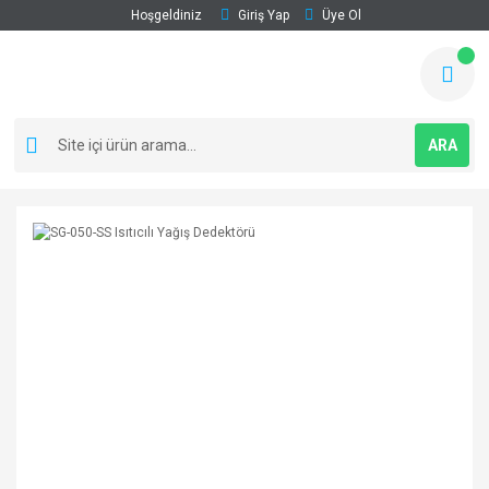
Hoşgeldiniz
Giriş Yap
Üye Ol
ARA