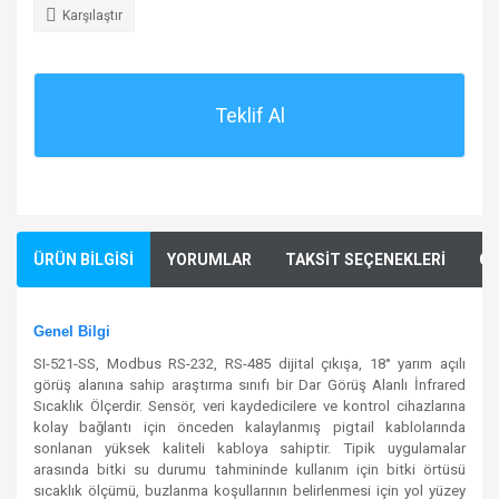
Karşılaştır
Teklif Al
ÜRÜN BİLGİSİ
YORUMLAR
TAKSİT SEÇENEKLERİ
ÖN
Genel Bilgi
SI-521-SS, Modbus RS-232, RS-485 dijital çıkışa, 18° yarım açılı
görüş alanına sahip araştırma sınıfı bir Dar Görüş Alanlı İnfrared
Sıcaklık Ölçerdir. Sensör, veri kaydedicilere ve kontrol cihazlarına
kolay bağlantı için önceden kalaylanmış pigtail kablolarında
sonlanan yüksek kaliteli kabloya sahiptir. Tipik uygulamalar
arasında bitki su durumu tahmininde kullanım için bitki örtüsü
sıcaklık ölçümü, buzlanma koşullarının belirlenmesi için yol yüzey