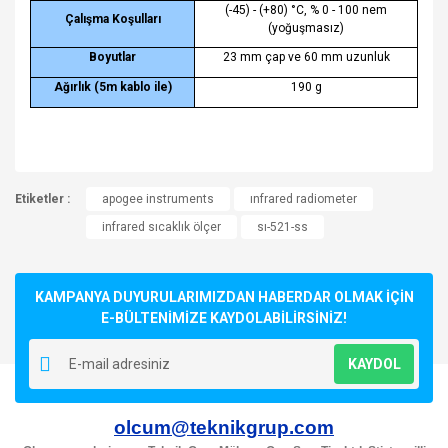
(-45) - (+80) °C, % 0 - 100 nem
Çalışma Koşulları
(yoğuşmasız)
Boyutlar
23 mm çap ve 60 mm uzunluk
Ağırlık (5m kablo ile)
190 g
Bu ürünün fiyat bilgisi, resim, ürün açıklamalarında ve diğer
Etiketler :
konularda yetersiz gördüğünüz noktaları öneri formunu
apogee instruments
ınfrared radiometer
Bu ürüne ilk yorumu siz yapın!
kullanarak tarafımıza iletebilirsiniz.
infrared sıcaklık ölçer
sı-521-ss
Görüş ve önerileriniz için teşekkür ederiz.
Yorum Yaz
Ürün resmi kalitesiz, bozuk veya görüntülenemiyor.
KAMPANYA DUYURULARIMIZDAN HABERDAR OLMAK İÇİN
Ürün açıklamasında eksik bilgiler bulunuyor.
E-BÜLTENİMİZE KAYDOLABİLİRSİNİZ!
Ürün bilgilerinde hatalar bulunuyor.
KAYDOL
Ürün fiyatı diğer sitelerden daha pahalı.
Bu ürüne benzer farklı alternatifler olmalı.
olcum@teknikgrup.com