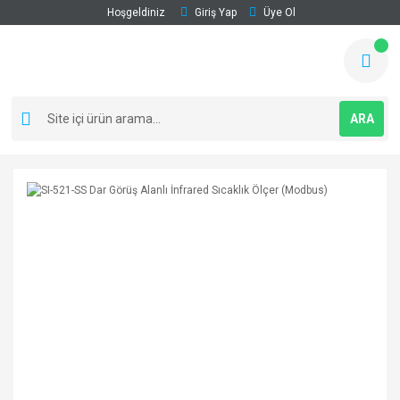
Hoşgeldiniz
Giriş Yap
Üye Ol
ARA