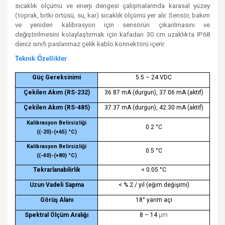
sıcaklık ölçümü ve enerji dengesi çalışmalarında karasal yüzey
(toprak, bitki örtüsü, su, kar) sıcaklık ölçümü yer alır. Sensör, bakım
ve yeniden kalibrasyon için sensörün çıkarılmasını ve
değiştirilmesini kolaylaştırmak için kafadan 30 cm uzaklıkta IP68
deniz sınıfı paslanmaz çelik kablo konnektörü içerir.
Teknik Özellikler
Güç Gereksinimi
5.5 – 24 VDC
Çekilen Akım (RS-232)
36.87 mA (durgun), 37.06 mA (aktif)
Çekilen Akım (RS-485)
37.37 mA (durgun), 42.30 mA (aktif)
Kalibrasyon Belirsizliği
0.2 °C
((-20)-(+65)
°C)
Kalibrasyon Belirsizliği
0.5 °C
((-40)-(+80)
°C)
Tekrarlanabilirlik
< 0.05 °C
Uzun Vadeli Sapma
< % 2 / yıl (eğim değişimi)
Görüş Alanı
18° yarım açı
Spektral Ölçüm Aralığı
8 – 14
µm