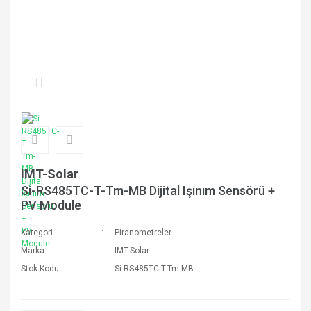
IMT-Solar
Si-RS485TC-T-Tm-MB Dijital Işınım Sensörü +
PV Module
Kategori
Piranometreler
Marka
IMT-Solar
Stok Kodu
Si-RS485TC-T-Tm-MB