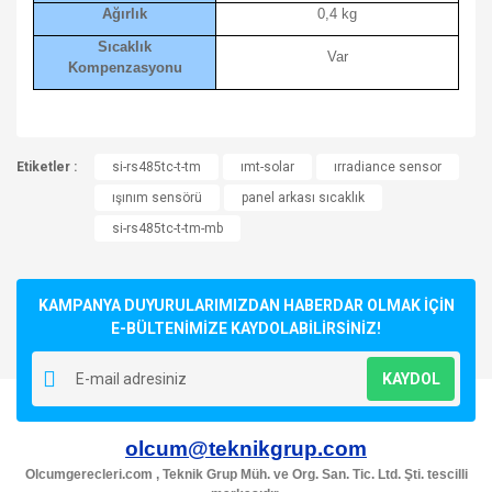
Ağırlık
0,4 kg
Sıcaklık
Var
Kompenzasyonu
Bu ürünün fiyat bilgisi, resim, ürün açıklamalarında ve diğer
Etiketler :
konularda yetersiz gördüğünüz noktaları öneri formunu
si-rs485tc-t-tm
ımt-solar
ırradiance sensor
Bu ürüne ilk yorumu siz yapın!
kullanarak tarafımıza iletebilirsiniz.
ışınım sensörü
panel arkası sıcaklık
Görüş ve önerileriniz için teşekkür ederiz.
si-rs485tc-t-tm-mb
Yorum Yaz
Ürün resmi kalitesiz, bozuk veya görüntülenemiyor.
Ürün açıklamasında eksik bilgiler bulunuyor.
KAMPANYA DUYURULARIMIZDAN HABERDAR OLMAK İÇİN
Ürün bilgilerinde hatalar bulunuyor.
E-BÜLTENİMİZE KAYDOLABİLİRSİNİZ!
Ürün fiyatı diğer sitelerden daha pahalı.
KAYDOL
Bu ürüne benzer farklı alternatifler olmalı.
olcum@teknikgrup.com
Olcumgerecleri.com , Teknik Grup Müh. ve Org. San. Tic. Ltd. Şti. tescilli