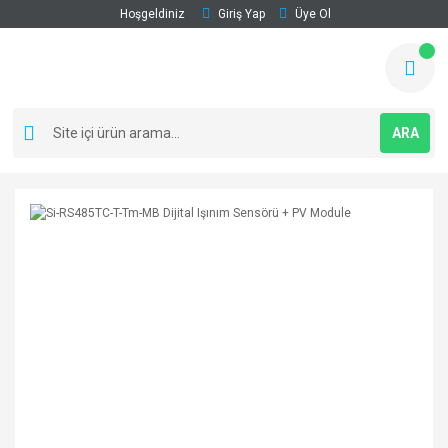
Hoşgeldiniz
Giriş Yap
Üye Ol
ARA