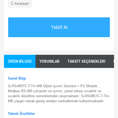
Karşılaştır
Teklif Al
ÜRÜN BİLGİSİ
YORUMLAR
TAKSİT SEÇENEKLERİ
ÖN
Genel Bilgi
Si-RS485TC-T-Tm-MB Dijital Işınım Sensörü + PV Module ,
Modbus RS-485 çıkışlıdır ve ışınım, panel arkası sıcaklık ve
sıcaklık düzeltme sensörlerinden oluşmaktadır.
Si-RS485TC-T-Tm-
MB yaygın olarak g
üneş enerjisi santrallerinde kullanılmaktadır.
Teknik Özellikler