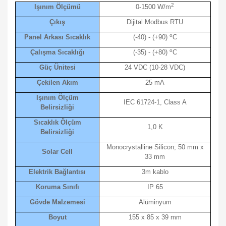
2
Işınım Ölçümü
0-1500 W/m
Çıkış
Dijital Modbus RTU
o
Panel Arkası Sıcaklık
(-40) - (+90)
C
o
Çalışma Sıcaklığı
(-35) - (+80)
C
Güç Ünitesi
24 VDC (10-28 VDC)
Çekilen Akım
25 mA
Işınım Ölçüm
IEC 61724-1, Class A
Belirsizliği
Sıcaklık Ölçüm
1,0 K
Belirsizliği
Monocrystalline Silicon; 50 mm x
Solar Cell
33 mm
Elektrik Bağlantısı
3m kablo
Koruma Sınıfı
IP 65
Gövde Malzemesi
Alüminyum
Boyut
155 x 85 x 39 mm