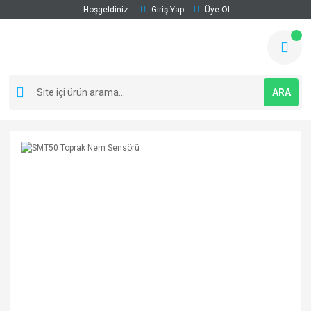
Hoşgeldiniz
Giriş Yap
Üye Ol
ARA