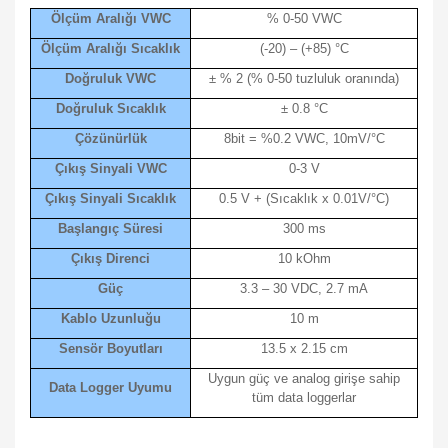
Ölçüm Aralığı VWC
% 0-50 VWC
Ölçüm Aralığı Sıcaklık
(-20) – (+85) °C
Doğruluk VWC
± % 2 (% 0-50 tuzluluk oranında)
Doğruluk Sıcaklık
± 0.8 °C
Çözünürlük
8bit = %0.2 VWC, 10mV/°C
Çıkış Sinyali VWC
0-3 V
Çıkış Sinyali Sıcaklık
0.5 V + (Sıcaklık x 0.01V/°C)
Başlangıç Süresi
300 ms
Çıkış Direnci
10 kOhm
Güç
3.3 – 30 VDC, 2.7 mA
Kablo Uzunluğu
10 m
Sensör Boyutları
13.5 x 2.15 cm
Uygun güç ve analog girişe sahip
Data Logger Uyumu
tüm data loggerlar