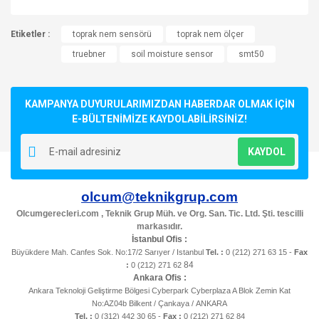
Bu ürünün fiyat bilgisi, resim, ürün açıklamalarında ve diğer
Etiketler :
konularda yetersiz gördüğünüz noktaları öneri formunu
toprak nem sensörü
toprak nem ölçer
Bu ürüne ilk yorumu siz yapın!
kullanarak tarafımıza iletebilirsiniz.
truebner
soil moisture sensor
smt50
Görüş ve önerileriniz için teşekkür ederiz.
Yorum Yaz
Ürün resmi kalitesiz, bozuk veya görüntülenemiyor.
KAMPANYA DUYURULARIMIZDAN HABERDAR OLMAK İÇİN
Ürün açıklamasında eksik bilgiler bulunuyor.
E-BÜLTENİMİZE KAYDOLABİLİRSİNİZ!
Ürün bilgilerinde hatalar bulunuyor.
KAYDOL
Ürün fiyatı diğer sitelerden daha pahalı.
Bu ürüne benzer farklı alternatifler olmalı.
olcum@teknikgrup.com
Olcumgerecleri.com , Teknik Grup Müh. ve Org. San. Tic. Ltd. Şti. tescilli
markasıdır.
İstanbul Ofis :
Büyükdere Mah. Canfes Sok. No:17/2 Sarıyer / Istanbul
Tel. :
0 (212) 271 63 15 -
Fax
84
:
0 (212) 271 62
Gönder
Ankara Ofis :
Ankara Teknoloji Geliştirme Bölgesi Cyberpark Cyberplaza A Blok Zemin Kat
No:AZ04b Bilkent / Çankaya / ANKARA
Tel. :
0 (312) 442 30 65 -
Fax :
0 (212) 271 62 84