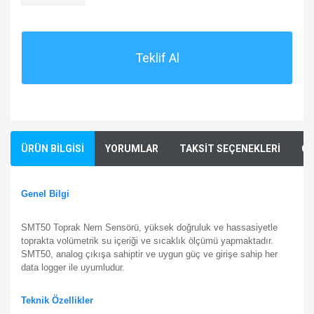
Teklif Al
ÜRÜN BİLGİSİ
YORUMLAR
TAKSİT SEÇENEKLERİ
ÖN
Genel Bilgi
SMT50 Toprak Nem Sensörü, yüksek doğruluk ve hassasiyetle
toprakta volümetrik su içeriği ve sıcaklık ölçümü yapmaktadır.
SMT50, analog çıkışa sahiptir ve uygun güç ve girişe sahip her
data logger ile uyumludur.
Teknik Özellikler