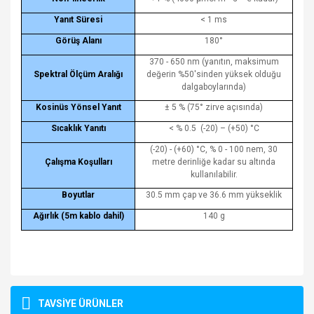
Yanıt Süresi
< 1 ms
Görüş Alanı
180°
370 - 650 nm (yanıtın, maksimum
Spektral Ölçüm Aralığı
değerin %50'sinden yüksek olduğu
dalgaboylarında)
Kosinüs Yönsel Yanıt
± 5 % (75° zirve açısında)
Sıcaklık Yanıtı
< % 0.5
(-20) – (+50) °C
(-20) - (+60) °C, % 0 - 100 nem, 30
Çalışma Koşulları
metre derinliğe kadar su altında
kullanılabilir.
Boyutlar
30.5 mm çap ve 36.6 mm yükseklik
Ağırlık (5m kablo dahil)
140 g
Bu ürünün fiyat bilgisi, resim, ürün açıklamalarında ve diğer
konularda yetersiz gördüğünüz noktaları öneri formunu
Bu ürüne ilk yorumu siz yapın!
TAVSİYE ÜRÜNLER
kullanarak tarafımıza iletebilirsiniz.