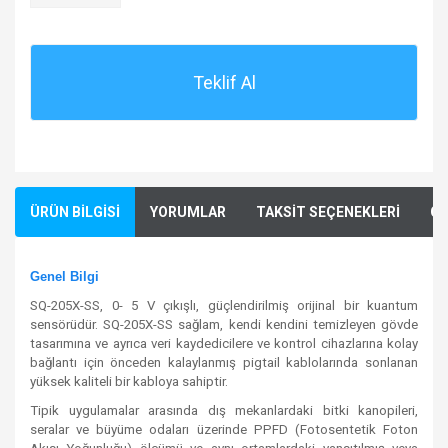
Teklif Al
ÜRÜN BİLGİSİ
YORUMLAR
TAKSİT SEÇENEKLERİ
ÖN
Genel Bilgi
SQ-205X-SS, 0- 5 V çıkışlı, güçlendirilmiş orijinal bir kuantum
sensörüdür. SQ-205X-SS sağlam, kendi kendini temizleyen gövde
tasarımına ve ayrıca veri kaydedicilere ve kontrol cihazlarına kolay
bağlantı için önceden kalaylanmış pigtail kablolarında sonlanan
yüksek kaliteli bir kabloya sahiptir.
Tipik uygulamalar arasında dış mekanlardaki bitki kanopileri,
seralar ve büyüme odaları üzerinde PPFD (Fotosentetik Foton