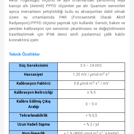
Akısı Yoğunluğu) ölçümü ve aynı ortamlardaki yansıtılmış veya
kanopi altı (iletimli) PPFD ölçümleri yer alır. Quantum sensörleri
ayrıca mercanların yetiştirildiği tuzlu su akvaryumları dahil olmak
üzere su ortamlarında PAR (Fotosentetik Olarak Aktif
Radyasyon)/PPFD ölçümü yapmak için kullanılır. Sensör, bakım ve
yeniden kalibrasyon için sensörün çıkarılmasını ve değiştirilmesini
basitleştirmek için IP68 deniz sınıfı paslanmaz çelik kablo
konnektörü içerir.
Teknik Özellikler
Güç Gereksinimi
5.5 – 24 VDC
-2
-1
Hassasiyet
1.25 mV / µmol m
s
-2
-1
Kalibrasyon Faktörü
0.8 µmol m
s
/ mV
Kalibrasyon Belirsizliği
± % 5
Kalibre Edilmiş Çıkış
0 – 5 V
Aralığı
Tekrarlanabilirlik
< % 0,5
Uzun Vadeli Sapma
< % 2 / yıl
-2
-1
Non-lineerlik
< 1 % (4000 µmol m
s
'e kadar)