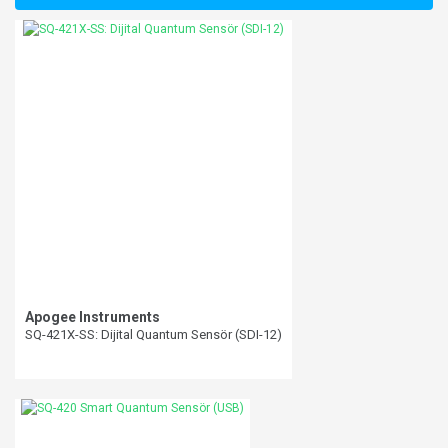
Görüş ve önerileriniz için teşekkür ederiz.
Yorum Yaz
Ürün resmi kalitesiz, bozuk veya görüntülenemiyor.
Ürün açıklamasında eksik bilgiler bulunuyor.
Ürün bilgilerinde hatalar bulunuyor.
Ürün fiyatı diğer sitelerden daha pahalı.
Bu ürüne benzer farklı alternatifler olmalı.
Gönder
Apogee Instruments
SQ-421X-SS: Dijital Quantum Sensör (SDI-12)