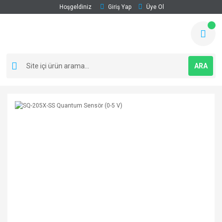
Hoşgeldiniz
Giriş Yap
Üye Ol
ARA