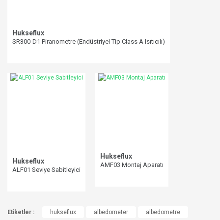
Gönder
Hukseflux
SR300-D1 Piranometre (Endüstriyel Tip Class A Isıtıcılı)
Hukseflux
Hukseflux
AMF03 Montaj Aparatı
ALF01 Seviye Sabitleyici
Etiketler :
hukseflux
albedometer
albedometre