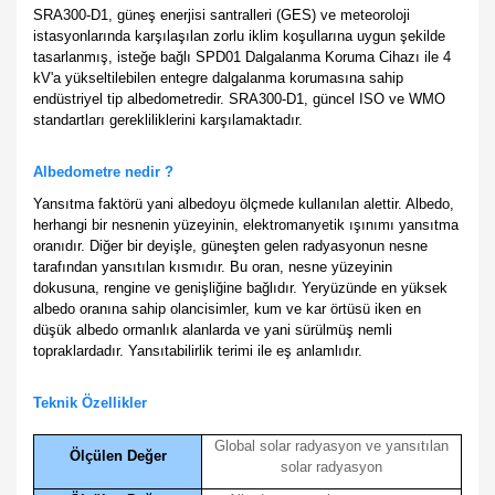
SRA300-D1, güneş enerjisi santralleri (GES) ve meteoroloji
istasyonlarında karşılaşılan zorlu iklim koşullarına uygun şekilde
tasarlanmış, isteğe bağlı SPD01 Dalgalanma Koruma Cihazı ile 4
kV'a yükseltilebilen entegre dalgalanma korumasına sahip
endüstriyel tip albedometredir. SRA300-D1, güncel ISO ve WMO
standartları gerekliliklerini karşılamaktadır.
Albedometre nedir ?
Yansıtma faktörü yani albedoyu ölçmede kullanılan alettir. Albedo,
herhangi bir nesnenin yüzeyinin, elektromanyetik ışınımı yansıtma
oranıdır. Diğer bir deyişle, güneşten gelen radyasyonun nesne
tarafından yansıtılan kısmıdır. Bu oran, nesne yüzeyinin
dokusuna, rengine ve genişliğine bağlıdır. Yeryüzünde en yüksek
albedo oranına sahip olancisimler, kum ve kar örtüsü iken en
düşük albedo ormanlık alanlarda ve yani sürülmüş nemli
topraklardadır. Yansıtabilirlik terimi ile eş anlamlıdır.
Teknik Özellikler
Global solar radyasyon ve yansıtılan
Ölçülen Değer
solar radyasyon