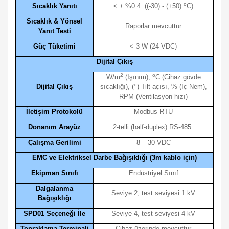
o
Sıcaklık Yanıtı
< ± %0.4
((-30) - (+50)
C)
Sıcaklık & Yönsel
Raporlar mevcuttur
Yanıt Testi
Güç Tüketimi
< 3 W (24 VDC)
Dijital Çıkış
2
o
W/m
(Işınım),
C (Cihaz gövde
o
Dijital Çıkış
sıcaklığı), (
) Tilt açısı, % (İç Nem),
RPM (Ventilasyon hızı)
İletişim Protokolü
Modbus RTU
Donanım Arayüz
2-telli (half-duplex) RS-485
Çalışma Gerilimi
8 – 30 VDC
EMC ve Elektriksel Darbe Bağışıklığı (3m kablo için)
Ekipman Sınıfı
Endüstriyel Sınıf
Dalgalanma
Seviye 2, test seviyesi 1 kV
Bağışıklığı
SPD01 Seçeneği İle
Seviye 4, test seviyesi 4 kV
Topraklama Terminali
Cihaz üzerinde mevcuttur