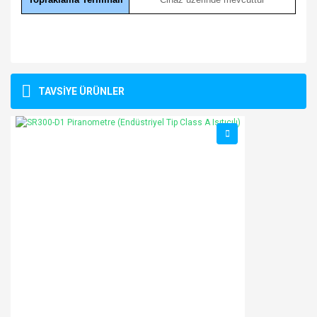
Bu ürünün fiyat bilgisi, resim, ürün açıklamalarında ve diğer
konularda yetersiz gördüğünüz noktaları öneri formunu
Bu ürüne ilk yorumu siz yapın!
TAVSİYE ÜRÜNLER
kullanarak tarafımıza iletebilirsiniz.
Görüş ve önerileriniz için teşekkür ederiz.
Yorum Yaz
Ürün resmi kalitesiz, bozuk veya görüntülenemiyor.
Ürün açıklamasında eksik bilgiler bulunuyor.
Ürün bilgilerinde hatalar bulunuyor.
Ürün fiyatı diğer sitelerden daha pahalı.
Bu ürüne benzer farklı alternatifler olmalı.