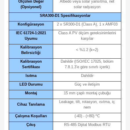
Ölçülen Değer
Albedo veya solar yansıtma, net
(Opsiyonel)
solar radyasyon
SRA300-D1 Spesifikasyonlar
Konfigürasyon
2 x SR300-D1 (Class A), 1 x AMF03
IEC 61724-1:2021
Class A PV ölçüm gereksinimlerini
Uyumu
karşılar
Kalibrasyon
< %1.2 (k=2)
Belirsizliği
Kalibrasyon
Dahildir (ISO/IEC 17025, bölüm
Sertifikası
7.8.1.3’e göre sınırlı içerik)
Isıtma
Dahildir
LED Durumu
Güç ve iletişim
Montaj
15 mm çaplı montaj çubuğu
Leakage, tilt, rotasyon, ısıtma, iç
Cihaz Tanılama
nem
o
Çalışma Koşulları
(-40) - (+80)
C
Çıkış
RS-485 Dijital Modbus RTU