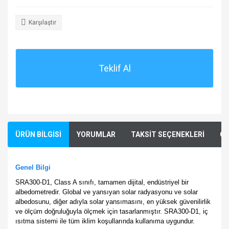
Karşılaştır
Teklif Al
ÜRÜN BİLGİSİ
YORUMLAR
TAKSİT SEÇENEKLERİ
ÖN
Genel Bilgi
SRA300-D1, Class A sınıfı, tamamen dijital, endüstriyel bir
albedometredir. Global ve yansıyan solar radyasyonu ve solar
albedosunu, diğer adıyla solar yansımasını, en yüksek güvenilirlik
ve ölçüm doğruluğuyla ölçmek için tasarlanmıştır. SRA300-D1, iç
ısıtma sistemi ile tüm iklim koşullarında kullanıma uygundur.