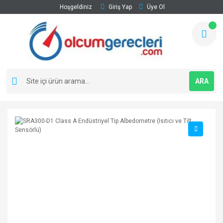
Hoşgeldiniz
Giriş Yap
Üye Ol
ARA