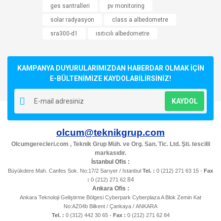
ges santralleri
pv monitoring
solar radyasyon
class a albedometre
sra300-d1
ısıtıcılı albedometre
KAMPANYA DUYURULARIMIZDAN HABERDAR OLMAK İÇİN
E-BÜLTENİMİZE KAYDOLABİLİRSİNİZ!
KAYDOL
olcum@teknikgrup.com
Olcumgerecleri.com , Teknik Grup Müh. ve Org. San. Tic. Ltd. Şti. tescilli
markasıdır.
İstanbul Ofis :
Büyükdere Mah. Canfes Sok. No:17/2 Sarıyer / Istanbul
Tel. :
0 (212) 271 63 15 -
Fax
84
:
0 (212) 271 62
Ankara Ofis :
Ankara Teknoloji Geliştirme Bölgesi Cyberpark Cyberplaza A Blok Zemin Kat
No:AZ04b Bilkent / Çankaya / ANKARA
Tel. :
0 (312) 442 30 65 -
Fax :
0 (212) 271 62 84