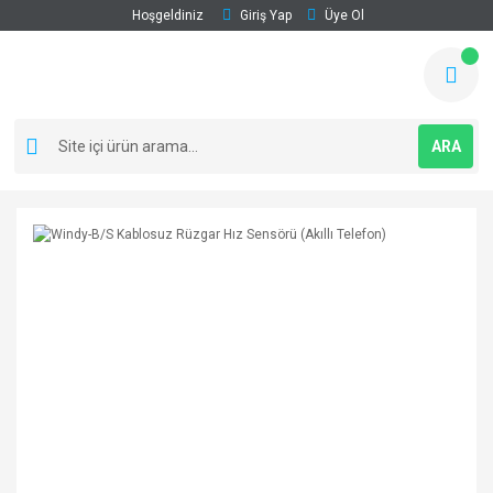
Hoşgeldiniz
Giriş Yap
Üye Ol
ARA