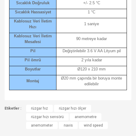
Sıcaklık Doğruluk
+/- 2.5 °C
Sıcaklık Hassasiyet
1 °C
Kablosuz Veri İletim
1 saniye
Hızı
Kablosuz Veri İletim
90 metreye kadar
Mesafesi
Pil
Değiştirilebilir 3.6 V AA Lityum pil
Pil ömrü
2 yıla kadar
Boyutlar
Ø120 x 210 mm
Ø20 mm çapında bir boruya monte
Montaj
edilebilir
Bu ürünün fiyat bilgisi, resim, ürün açıklamalarında ve diğer
Etiketler :
konularda yetersiz gördüğünüz noktaları öneri formunu
rüzgar hız
rüzgar hızı ölçer
Bu ürüne ilk yorumu siz yapın!
kullanarak tarafımıza iletebilirsiniz.
rüzgar hızı sensörü
anemometre
Görüş ve önerileriniz için teşekkür ederiz.
anemometer
navis
wind speed
Yorum Yaz
Ürün resmi kalitesiz, bozuk veya görüntülenemiyor.