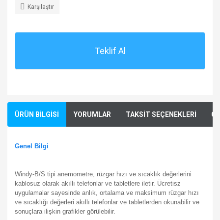
Karşılaştır
Teklif Al
ÜRÜN BİLGİSİ
YORUMLAR
TAKSİT SEÇENEKLERİ
ÖN
Genel Bilgi
Windy-B/S tipi anemometre, rüzgar hızı ve sıcaklık değerlerini
kablosuz olarak akıllı telefonlar ve tabletlere iletir. Ücretisz
uygulamalar sayesinde anlık, ortalama ve maksimum rüzgar hızı
ve sıcaklığı değerleri akıllı telefonlar ve tabletlerden okunabilir ve
sonuçlara ilişkin grafikler görülebilir.