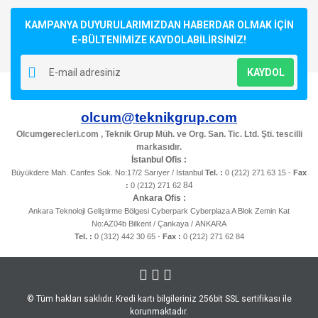
Ürün açıklamasında eksik bilgiler bulunuyor.
KAMPANYA DUYURULARIMIZDAN HABERDAR OLMAK İÇİN
Ürün bilgilerinde hatalar bulunuyor.
E-BÜLTENİMİZE KAYDOLABİLİRSİNİZ!
Ürün fiyatı diğer sitelerden daha pahalı.
KAYDOL
Bu ürüne benzer farklı alternatifler olmalı.
olcum@teknikgrup.com
Olcumgerecleri.com , Teknik Grup Müh. ve Org. San. Tic. Ltd. Şti. tescilli
markasıdır.
İstanbul Ofis :
Gönder
Büyükdere Mah. Canfes Sok. No:17/2 Sarıyer / Istanbul
Tel. :
0 (212) 271 63 15 -
Fax
84
:
0 (212) 271 62
Ankara Ofis :
Ankara Teknoloji Geliştirme Bölgesi Cyberpark Cyberplaza A Blok Zemin Kat
No:AZ04b Bilkent / Çankaya / ANKARA
Tel. :
0 (312) 442 30 65 -
Fax :
0 (212) 271 62 84
© Tüm hakları saklıdır. Kredi kartı bilgileriniz 256bit SSL sertifikası ile
korunmaktadır.