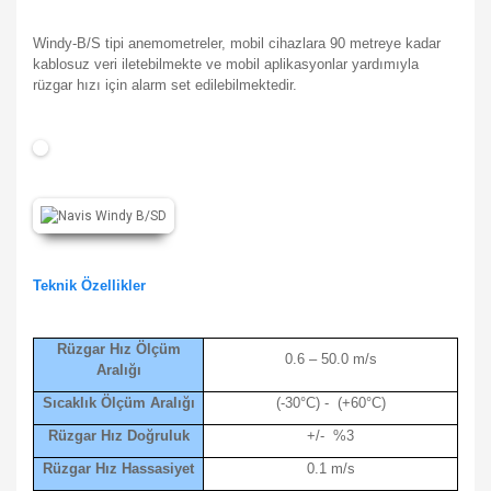
Windy-B/S tipi anemometreler, mobil cihazlara 90 metreye kadar
kablosuz veri iletebilmekte ve mobil aplikasyonlar yardımıyla
rüzgar hızı için alarm set edilebilmektedir.
Teknik Özellikler
Rüzgar Hız Ölçüm
0.6 – 50.0 m/s
Aralığı
Sıcaklık Ölçüm Aralığı
(-30°C) - (+60°C)
Rüzgar Hız Doğruluk
+/- %3
Rüzgar Hız Hassasiyet
0.1 m/s