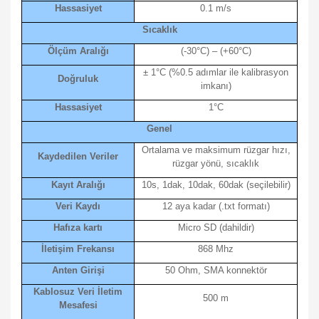
Hassasiyet
0.1 m/s
Sıcaklık
Ölçüm Aralığı
(-30°C) – (+60°C)
± 1°C (%0.5 adımlar ile kalibrasyon
Doğruluk
imkanı)
Hassasiyet
1°C
Genel
Ortalama ve maksimum rüzgar hızı,
Kaydedilen Veriler
rüzgar yönü, sıcaklık
Kayıt Aralığı
10s, 1dak, 10dak, 60dak (seçilebilir)
Veri Kaydı
12 aya kadar (.txt formatı)
Hafıza kartı
Micro SD (dahildir)
İletişim Frekansı
868 Mhz
Anten Girişi
50 Ohm, SMA konnektör
Kablosuz Veri İletim
500 m
Mesafesi