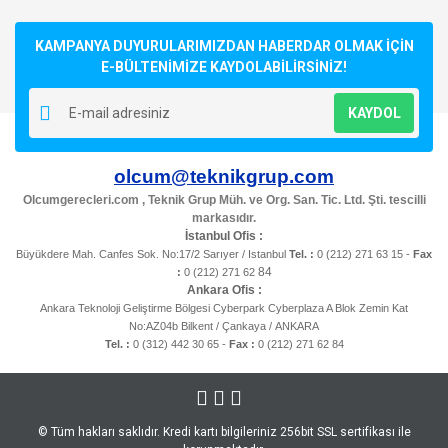
KAMPANYA DUYURULARIMIZDAN HABERDAR OLMAK İÇİN
E-BÜLTENİMİZE KAYDOLABİLİRSİNİZ!
KAYDOL
olcum@teknikgrup.com
Olcumgerecleri.com , Teknik Grup Müh. ve Org. San. Tic. Ltd. Şti. tescilli
markasıdır.
İstanbul Ofis :
Büyükdere Mah. Canfes Sok. No:17/2 Sarıyer / Istanbul
Tel. :
0 (212) 271 63 15 -
Fax
84
:
0 (212) 271 62
Ankara Ofis :
Ankara Teknoloji Geliştirme Bölgesi Cyberpark Cyberplaza A Blok Zemin Kat
No:AZ04b Bilkent / Çankaya / ANKARA
Tel. :
0 (312) 442 30 65 -
Fax :
0 (212) 271 62 84
© Tüm hakları saklıdır. Kredi kartı bilgileriniz 256bit SSL sertifikası ile