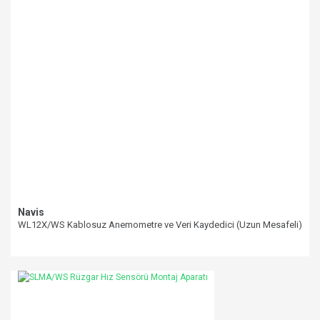
Bu ürüne benzer farklı alternatifler olmalı.
Gönder
Navis
WL12X/WS Kablosuz Anemometre ve Veri Kaydedici (Uzun Mesafeli)