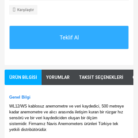
Karşılaştır
Teklif Al
ÜRÜN BİLGİSİ
YORUMLAR
TAKSİT SEÇENEKLERİ
ÖN
Genel Bilgi
WL12/WS kablosuz anemometre ve veri kaydedici, 500 metreye
kadar anemometre ve alıcı arasında iletişim kuran bir rüzgar hız
sensörü ve bir veri kaydediciden oluşan bir ölçüm
sistemidir.
Firmamız Navis Anemometers ürünleri Türkiye tek
yetkili distribütörüdür.