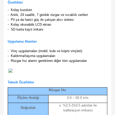
Özellikler
- Kolay kurulum
- Anlık, 24 saatlik, 7 günlük rüzgar ve sıcaklık verileri
- Pil ya da harici güç ile çalışan alıcı ünitesi
- Kolay okunabilir LCD ekran
- SD karta kayıt imkanı
Uygulama Alanları
- Vinç uygulamaları (mobil, kule ve köprü vinçleri)
- Kaldırma/taşıma uygulamaları
- Rüzgar hız alarmı gerektiren diğer tüm uygulamalar
Teknik Özellikler
Rüzgar Hız
Ölçüm Aralığı
0.6 – 50.0 m/s
± %2.5 (%0.5 adımlar ile
Doğruluk
kalibrasyon imkanı)