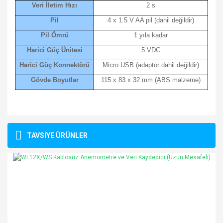
Veri İletim Hızı
2 s
Pil
4 x 1.5 V AA pil (dahil değildir)
Pil Ömrü
1 yıla kadar
Harici Güç Ünitesi
5 VDC
Harici Güç Konnektörü
Micro USB (adaptör dahil değildir)
Gövde Boyutlar
115 x 83 x 32 mm (ABS malzeme)
Bu ürünün fiyat bilgisi, resim, ürün açıklamalarında ve diğer
konularda yetersiz gördüğünüz noktaları öneri formunu
Bu ürüne ilk yorumu siz yapın!
TAVSİYE ÜRÜNLER
kullanarak tarafımıza iletebilirsiniz.
Görüş ve önerileriniz için teşekkür ederiz.
Yorum Yaz
Ürün resmi kalitesiz, bozuk veya görüntülenemiyor.
Ürün açıklamasında eksik bilgiler bulunuyor.
Ürün bilgilerinde hatalar bulunuyor.
Ürün fiyatı diğer sitelerden daha pahalı.