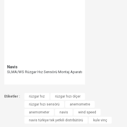
Navis
SLMA/WS Rüzgar Hız Sensörü Montaj Aparatı
Etiketler :
rüzgar hız
rüzgar hızı ölçer
rüzgar hızı sensörü
anemometre
anemometer
navis
wind speed
navis türkiye tek yetkili distribütörü
kule vinç