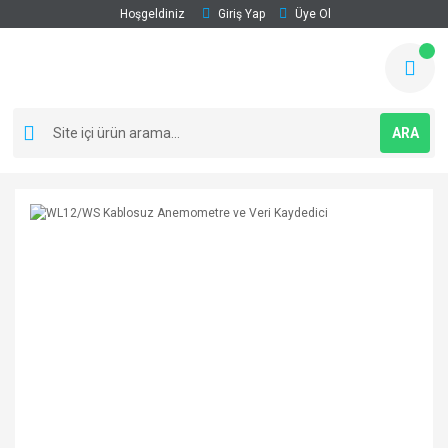
Hoşgeldiniz
Giriş Yap
Üye Ol
ARA