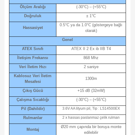
Ölçüm Aralığı
(-30°C) – (+55°C)
Doğruluk
± 1°C
0.5°C ya da 1.0°C (göstergeye bağlı
Hassasiyet
olarak)
Genel
ATEX Sınıfı
ATEX II 2 Ex ib IIB T4
İletişim Frekansı
868 Mhz
Veri İletim Hızı
2 saniye
Kablosuz Veri İletim
1300m
Mesafesi
Çıkış Gücü
+15 dB (32mW)
Çalışma Sıcaklığı
(-30°C) – (+55°C)
Pil (Dahildir)
3.6V AA lityum pil, Tip : LS14500EX
Rulmanlar
2 x hassas paslanmaz çelik rulman
Ø20 mm çapında bir boruya monte
Montaj
edilebilir