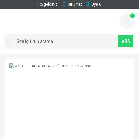
Hoşgeldiniz
Giriş Yap
Üye Ol
ARA