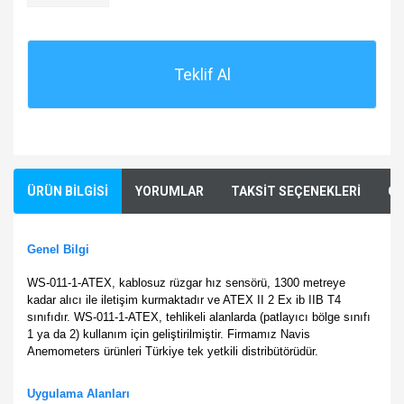
Teklif Al
ÜRÜN BİLGİSİ
YORUMLAR
TAKSİT SEÇENEKLERİ
ÖN
Genel Bilgi
WS-011-1-ATEX, kablosuz rüzgar hız sensörü, 1300 metreye
kadar alıcı ile iletişim kurmaktadır ve ATEX II 2 Ex ib IIB T4
sınıfıdır. WS-011-1-ATEX, tehlikeli alanlarda (patlayıcı bölge sınıfı
1 ya da 2) kullanım için geliştirilmiştir.
Firmamız Navis
Anemometers ürünleri Türkiye tek yetkili distribütörüdür.
Uygulama Alanları