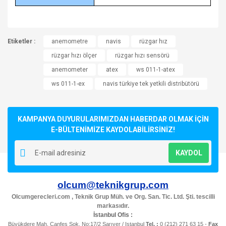
Bu ürünün fiyat bilgisi, resim, ürün açıklamalarında ve diğer
Etiketler :
konularda yetersiz gördüğünüz noktaları öneri formunu
anemometre
navis
rüzgar hız
Bu ürüne ilk yorumu siz yapın!
kullanarak tarafımıza iletebilirsiniz.
rüzgar hızı ölçer
rüzgar hızı sensörü
Görüş ve önerileriniz için teşekkür ederiz.
anemometer
atex
ws 011-1-atex
Yorum Yaz
ws 011-1-ex
navis türkiye tek yetkili distribütörü
Ürün resmi kalitesiz, bozuk veya görüntülenemiyor.
Ürün açıklamasında eksik bilgiler bulunuyor.
Ürün bilgilerinde hatalar bulunuyor.
KAMPANYA DUYURULARIMIZDAN HABERDAR OLMAK İÇİN
Ürün fiyatı diğer sitelerden daha pahalı.
E-BÜLTENİMİZE KAYDOLABİLİRSİNİZ!
Bu ürüne benzer farklı alternatifler olmalı.
KAYDOL
olcum@teknikgrup.com
Olcumgerecleri.com , Teknik Grup Müh. ve Org. San. Tic. Ltd. Şti. tescilli
markasıdır.
Gönder
İstanbul Ofis :
Büyükdere Mah. Canfes Sok. No:17/2 Sarıyer / Istanbul
Tel. :
0 (212) 271 63 15 -
Fax