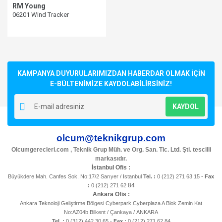
RM Young
06201 Wind Tracker
KAMPANYA DUYURULARIMIZDAN HABERDAR OLMAK İÇİN
E-BÜLTENİMİZE KAYDOLABİLİRSİNİZ!
KAYDOL
olcum@teknikgrup.com
Olcumgerecleri.com , Teknik Grup Müh. ve Org. San. Tic. Ltd. Şti. tescilli
markasıdır.
İstanbul Ofis :
Büyükdere Mah. Canfes Sok. No:17/2 Sarıyer / Istanbul
Tel. :
0 (212) 271 63 15 -
Fax
84
:
0 (212) 271 62
Ankara Ofis :
Ankara Teknoloji Geliştirme Bölgesi Cyberpark Cyberplaza A Blok Zemin Kat
No:AZ04b Bilkent / Çankaya / ANKARA
Tel. :
0 (312) 442 30 65 -
Fax :
0 (212) 271 62 84