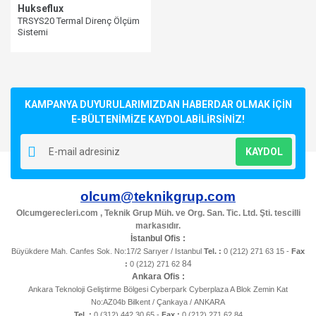
Hukseflux
TRSYS20 Termal Direnç Ölçüm
Sistemi
KAMPANYA DUYURULARIMIZDAN HABERDAR OLMAK İÇİN
E-BÜLTENİMİZE KAYDOLABİLİRSİNİZ!
KAYDOL
olcum@teknikgrup.com
Olcumgerecleri.com , Teknik Grup Müh. ve Org. San. Tic. Ltd. Şti. tescilli
markasıdır.
İstanbul Ofis :
Büyükdere Mah. Canfes Sok. No:17/2 Sarıyer / Istanbul
Tel. :
0 (212) 271 63 15 -
Fax
84
:
0 (212) 271 62
Ankara Ofis :
Ankara Teknoloji Geliştirme Bölgesi Cyberpark Cyberplaza A Blok Zemin Kat
No:AZ04b Bilkent / Çankaya / ANKARA
Tel. :
0 (312) 442 30 65 -
Fax :
0 (212) 271 62 84