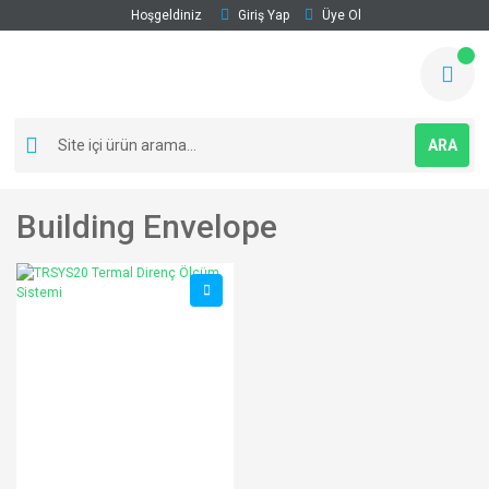
Hoşgeldiniz
Giriş Yap
Üye Ol
ARA
Building Envelope