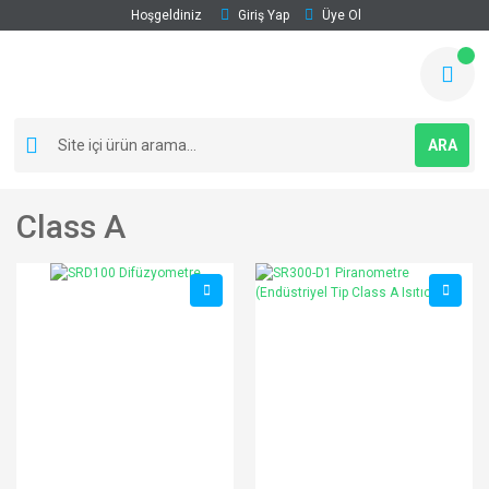
Hoşgeldiniz
Giriş Yap
Üye Ol
ARA
Class A