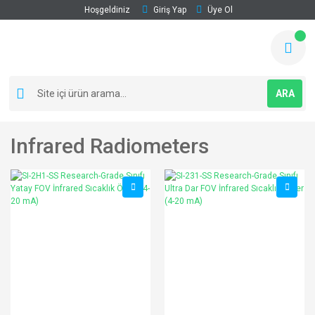
Hoşgeldiniz
Giriş Yap
Üye Ol
ARA
Infrared Radiometers