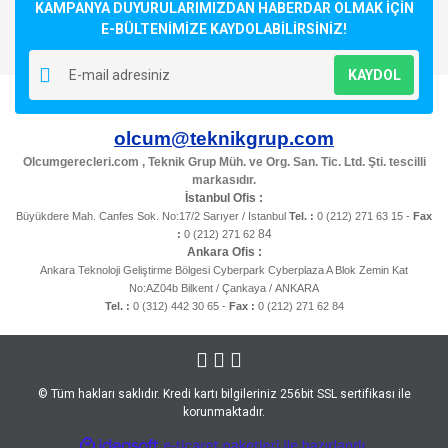
KAMPANYA DUYURULARIMIZDAN HABERDAR OLMAK İÇİN
E-BÜLTENİMİZE KAYDOLABİLİRSİNİZ!
KAYDOL
olcum@teknikgrup.com
Olcumgerecleri.com , Teknik Grup Müh. ve Org. San. Tic. Ltd. Şti. tescilli
markasıdır.
İstanbul Ofis :
Büyükdere Mah. Canfes Sok. No:17/2 Sarıyer / Istanbul
Tel. :
0 (212) 271 63 15 -
Fax
84
:
0 (212) 271 62
Ankara Ofis :
Ankara Teknoloji Geliştirme Bölgesi Cyberpark Cyberplaza A Blok Zemin Kat
No:AZ04b Bilkent / Çankaya / ANKARA
Tel. :
0 (312) 442 30 65 -
Fax :
0 (212) 271 62 84
© Tüm hakları saklıdır. Kredi kartı bilgileriniz 256bit SSL sertifikası ile
korunmaktadır.
ile
ideasoft
e-