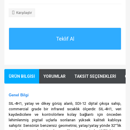
Karşılaştır
Teklif Al
ÜRÜN BİLGİSİ
YORUMLAR
TAKSİT SEÇENEKLERİ
ÖN
Genel Bilgi
SIL-4H1, yatay ve dikey görüş alanlı, SDI-12 dijital çıkışa sahip,
commercial grade bir infrared sıcaklık ölçerdir. SIL-4H1, veri
kaydedicilere ve kontrolörlere kolay bağlantı için önceden
lehimlenmiş pigtail uçlarla sonlanan yüksek kaliteli kabloya
sahiptir. Sensörün benzersiz geometrisi, yatay/yatay yönde 32°'lik