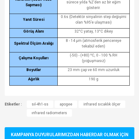
sürece yılda %2'den az bir eğim
Sapması)
gösterir.
0.6s (Detektör sinyalinin step değişimi
Yanıt Süresi
olan %95’e ulaşması)
Görüş Alanı
32°C yatay, 13°C dikey
8 - 14 μm (atmosferik pencereye
Spektral Ölçüm Aralığı
tekabül eden)
o
(-50) - (+80)
C, 0 - 100 % RH
Çalışma Koşulları
(yoğuşmasız)
Boyutlar
23 mm çap ve 60 mm uzunluk
Ağırlık
190 g
Bu ürünün fiyat bilgisi, resim, ürün açıklamalarında ve diğer
Etiketler :
konularda yetersiz gördüğünüz noktaları öneri formunu
sıl-4h1-ss
apogee
infrared sıcaklık ölçer
Bu ürüne ilk yorumu siz yapın!
kullanarak tarafımıza iletebilirsiniz.
ınfrared radiometers
Görüş ve önerileriniz için teşekkür ederiz.
Yorum Yaz
Ürün resmi kalitesiz, bozuk veya görüntülenemiyor.
KAMPANYA DUYURULARIMIZDAN HABERDAR OLMAK İÇİN