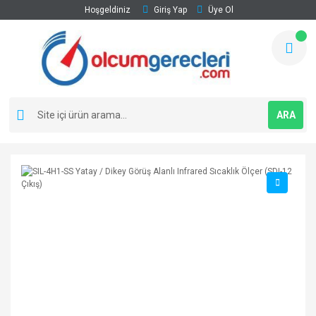
Hoşgeldiniz
Giriş Yap
Üye Ol
ARA