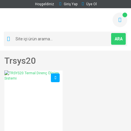
Hoşgeldiniz
Giriş Yap
Üye Ol
ARA
Trsys20