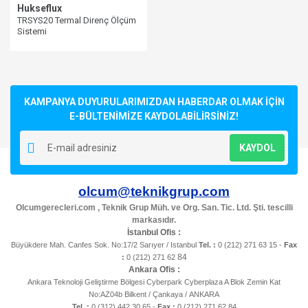
Hukseflux
TRSYS20 Termal Direnç Ölçüm
Sistemi
KAMPANYA DUYURULARIMIZDAN HABERDAR OLMAK İÇİN
E-BÜLTENİMİZE KAYDOLABİLİRSİNİZ!
KAYDOL
olcum@teknikgrup.com
Olcumgerecleri.com , Teknik Grup Müh. ve Org. San. Tic. Ltd. Şti. tescilli
markasıdır.
İstanbul Ofis :
Büyükdere Mah. Canfes Sok. No:17/2 Sarıyer / Istanbul
Tel. :
0 (212) 271 63 15 -
Fax
84
:
0 (212) 271 62
Ankara Ofis :
Ankara Teknoloji Geliştirme Bölgesi Cyberpark Cyberplaza A Blok Zemin Kat
No:AZ04b Bilkent / Çankaya / ANKARA
Tel. :
0 (312) 442 30 65 -
Fax :
0 (212) 271 62 84