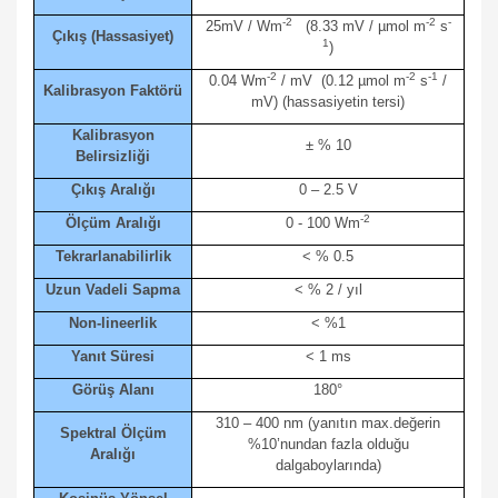
-2
-2
-
25mV / Wm
(
8.33 mV / µmol m
s
Çıkış (Hassasiyet)
1
)
-2
-2
-1
0.04 Wm
/ mV (0.12
µmol m
s
/
Kalibrasyon Faktörü
mV)
(hassasiyetin tersi)
Kalibrasyon
± % 10
Belirsizliği
Çıkış Aralığı
0 – 2.5 V
-2
Ölçüm Aralığı
0 - 100 Wm
Tekrarlanabilirlik
< % 0.5
Uzun Vadeli Sapma
< % 2 / yıl
Non-lineerlik
< %1
Yanıt Süresi
< 1 ms
Görüş Alanı
180°
310 – 400 nm (yanıtın max.değerin
Spektral Ölçüm
%10’nundan fazla olduğu
Aralığı
dalgaboylarında)