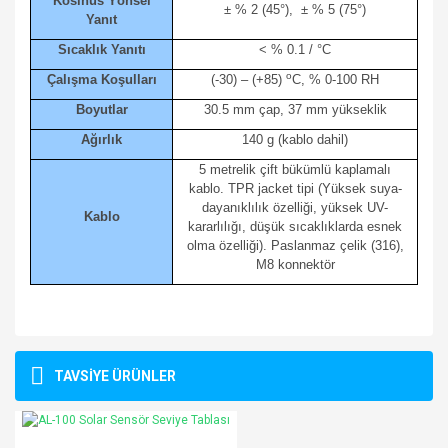
Kosinüs Yönsel
± % 2 (45°), ± % 5 (75°)
Yanıt
Sıcaklık Yanıtı
< % 0.1 / °C
o
Çalışma Koşulları
(-30) – (+85)
C, % 0-100 RH
Boyutlar
30.5 mm çap, 37 mm yükseklik
Ağırlık
140 g (kablo dahil)
5 metrelik çift bükümlü kaplamalı
kablo. TPR jacket tipi (Yüksek suya-
dayanıklılık özelliği, yüksek UV-
Kablo
kararlılığı, düşük sıcaklıklarda esnek
olma özelliği). Paslanmaz çelik (316),
M8 konnektör
Bu ürünün fiyat bilgisi, resim, ürün açıklamalarında ve diğer
konularda yetersiz gördüğünüz noktaları öneri formunu
Bu ürüne ilk yorumu siz yapın!
TAVSİYE ÜRÜNLER
kullanarak tarafımıza iletebilirsiniz.
Görüş ve önerileriniz için teşekkür ederiz.
Yorum Yaz