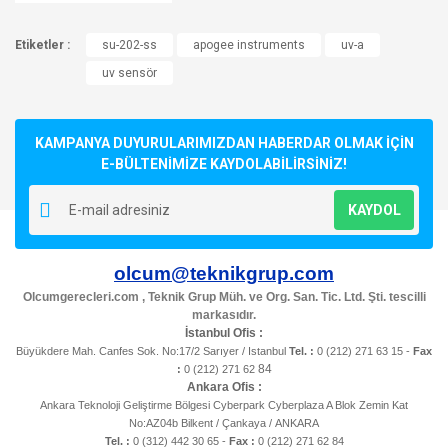
Etiketler :
su-202-ss
apogee instruments
uv-a
uv sensör
KAMPANYA DUYURULARIMIZDAN HABERDAR OLMAK İÇİN
E-BÜLTENİMİZE KAYDOLABİLİRSİNİZ!
KAYDOL
olcum@teknikgrup.com
Olcumgerecleri.com , Teknik Grup Müh. ve Org. San. Tic. Ltd. Şti. tescilli
markasıdır.
İstanbul Ofis :
Büyükdere Mah. Canfes Sok. No:17/2 Sarıyer / Istanbul
Tel. :
0 (212) 271 63 15 -
Fax
84
:
0 (212) 271 62
Ankara Ofis :
Ankara Teknoloji Geliştirme Bölgesi Cyberpark Cyberplaza A Blok Zemin Kat
No:AZ04b Bilkent / Çankaya / ANKARA
Tel. :
0 (312) 442 30 65 -
Fax :
0 (212) 271 62 84