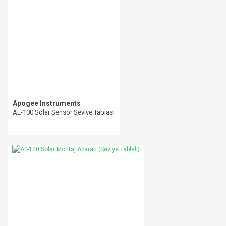
Ürün resmi kalitesiz, bozuk veya görüntülenemiyor.
Ürün açıklamasında eksik bilgiler bulunuyor.
Ürün bilgilerinde hatalar bulunuyor.
Ürün fiyatı diğer sitelerden daha pahalı.
Bu ürüne benzer farklı alternatifler olmalı.
Apogee Instruments
AL-100 Solar Sensör Seviye Tablası
Gönder