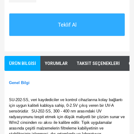
Teklif Al
ÜRÜN BİLGİSİ
YORUMLAR
TAKSİT SEÇENEKLERİ
ÖN
Genel Bilgi
SU-202-SS, veri kaydediciler ve kontrol cihazlarına kolay bağlantı
için uygun kaliteli kabloya sahip, 0-2.5V çıkış veren bir UV-A
sensörüdür. SU-202-SS, 300 - 400 nm arasındaki UV
radyasyonunu tespit etmek için düşük maliyetli bir çözüm sunar ve
W/m2 cinsinden ısı akısı ile kalibre edilir. Tipik uygulamalar
arasında çeşitli malzemelerin filtreleme kabiliyetinin ve
stabilitesinin izlenmesi, dış ortamlarda ve laboratuvar