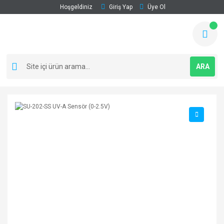
Hoşgeldiniz
Giriş Yap
Üye Ol
ARA