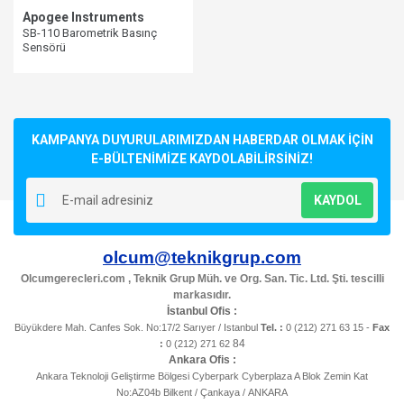
Apogee Instruments
SB-110 Barometrik Basınç
Sensörü
KAMPANYA DUYURULARIMIZDAN HABERDAR OLMAK İÇİN
E-BÜLTENİMİZE KAYDOLABİLİRSİNİZ!
KAYDOL
olcum@teknikgrup.com
Olcumgerecleri.com , Teknik Grup Müh. ve Org. San. Tic. Ltd. Şti. tescilli
markasıdır.
İstanbul Ofis :
Büyükdere Mah. Canfes Sok. No:17/2 Sarıyer / Istanbul
Tel. :
0 (212) 271 63 15 -
Fax
84
:
0 (212) 271 62
Ankara Ofis :
Ankara Teknoloji Geliştirme Bölgesi Cyberpark Cyberplaza A Blok Zemin Kat
No:AZ04b Bilkent / Çankaya / ANKARA